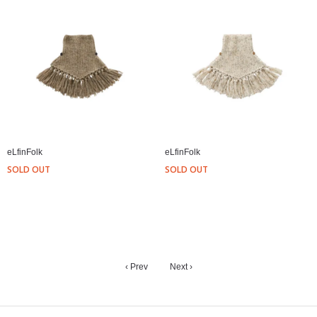
eLfinFolk
eLfinFolk
SOLD OUT
SOLD OUT
‹ Prev
Next ›