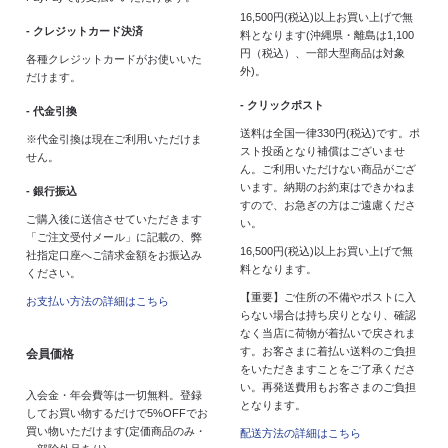
16,500円(税込)以上お買い上げで無
- クレジットカード決済
料となります(沖縄県・離島は1,100
円（税込）、一部大型商品は対象
各種クレジットカードがお使いいた
外)。
だけます。
- クリックポスト
- 代金引換
送料は全国一律330円(税込)です。ポ
※代金引換は現在ご利用いただけま
スト投函となり補償はございませ
せん。
ん。ご利用いただけない商品がござ
います。納期のお約束はできかねま
- 銀行振込
すので、お急ぎの方はご遠慮くださ
ご購入後に送信させていただきます
い。
「ご注文受付メール」に記載の、弊
16,500円(税込)以上お買い上げで無
社指定口座へご請求金額をお振込み
料となります。
ください。
【重要】ご住所の不備やポストに入
お支払い方法の詳細はこちら
らない場合は持ち戻りとなり、確認
なく当店に荷物が着払いで戻されま
す。お客さまに着払い送料のご負担
会員価格
をいただきますことをご了承くださ
い。再発送費用もお客さまのご負担
入会金・年会費等は一切無料。登録
となります。
してお買い物するだけで5%OFFでお
買い物いただけます(定価商品のみ・
配送方法の詳細はこちら