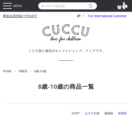
MENU
事前会員登録で5%OFF
JP
/
For International Customer
HOME
›
年齢別
›
8歳-10歳
8歳-10歳の商品一覧
SORT :
おすすめ順
価格順
新着順