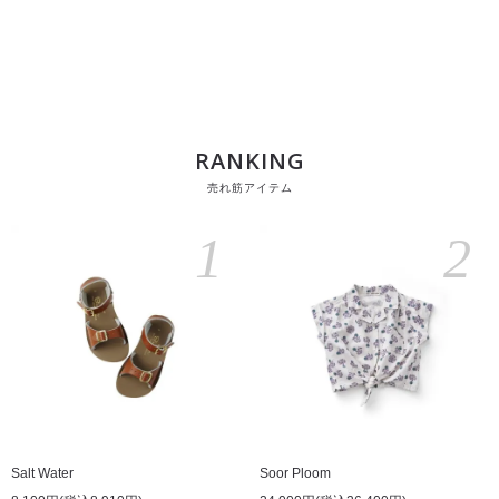
RANKING
売れ筋アイテム
1
2
Salt Water
Soor Ploom