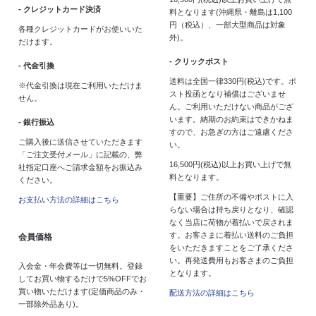
- クレジットカード決済
料となります(沖縄県・離島は1,100
円（税込）、一部大型商品は対象
各種クレジットカードがお使いいた
外)。
だけます。
- クリックポスト
- 代金引換
送料は全国一律330円(税込)です。ポ
※代金引換は現在ご利用いただけま
スト投函となり補償はございませ
せん。
ん。ご利用いただけない商品がござ
います。納期のお約束はできかねま
- 銀行振込
すので、お急ぎの方はご遠慮くださ
ご購入後に送信させていただきます
い。
「ご注文受付メール」に記載の、弊
16,500円(税込)以上お買い上げで無
社指定口座へご請求金額をお振込み
料となります。
ください。
【重要】ご住所の不備やポストに入
お支払い方法の詳細はこちら
らない場合は持ち戻りとなり、確認
なく当店に荷物が着払いで戻されま
す。お客さまに着払い送料のご負担
会員価格
をいただきますことをご了承くださ
い。再発送費用もお客さまのご負担
入会金・年会費等は一切無料。登録
となります。
してお買い物するだけで5%OFFでお
買い物いただけます(定価商品のみ・
配送方法の詳細はこちら
一部除外品あり)。