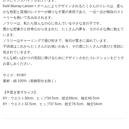
レスにインスパイアされています。
Kelli Murray Larson + チームによりデザインされるたくさんのドレスは、柔ら
かな色彩と質感のレイヤーが織りなす愛の表現であり、一点一点が独自のスト
ーリーを抱いて生み出されます。
ノラリーは、私たち皆んなの心に住んでいる小さな女の子です。
豊かな想像力と好奇心から生まれた、たくさんの夢を、その小さな胸に抱えて
います。
ノラリーはチャーミングで遊び好きで、毎日が驚きに溢れています。
子供達はこれからたくさんのお祝いがあり、その度にたくさんの喜びと笑顔に
包まれていきます。
そんな眩いばかりの笑顔に捧げるためにデザインされたコレクションをどうぞ
お楽しみください。
サイズ：6Y/8Y
素材：綿 100%（装飾部分を除く）
【平置き実寸サイズ】
6Y：ウエスト30cm、ヒップ34.5cm、総丈68cm、袖丈46.5cm
8Y：ウエスト32.5cm、ヒップ37.5cm、総丈76.5cm、袖丈54cm