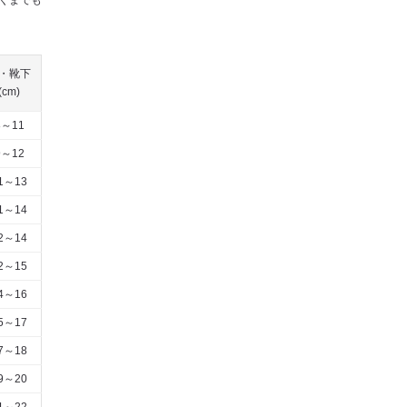
くまでも
・靴下
(cm)
8～11
9～12
1～13
1～14
2～14
2～15
4～16
5～17
7～18
9～20