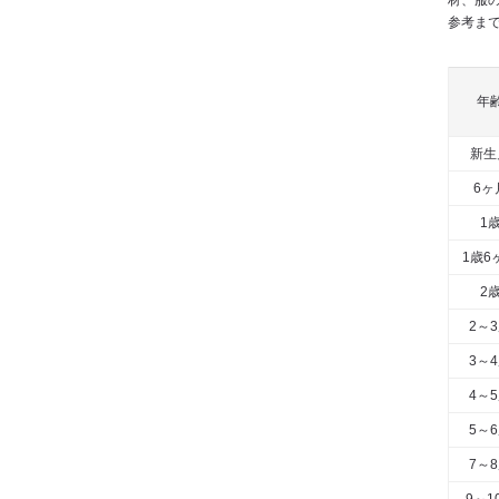
材、服
参考ま
年
新生
6ヶ
1
1歳6
2
2～
3～
4～
5～
7～