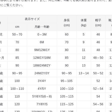
の形状により違いがあります。また、同じ月齢、年齢でも個人差がありますので、あ
でにご覧ください。
表示サイズ
身長
体重
帽子
靴
齢
(cm)
(kg)
(cm)
cm
月齢・年齢
児
50～70
0～3M
60
5
46
月
70
6M
70
9
46
歳
80
9M/12M/1Y
80
11
48
1
ヶ月
85
12M/1Y/18M
85
12
48～50
1
歳
90
18M/24M/2Y
90
13
50
1
3歳
90～95
24M/2Y/3Y
90～95
13～14
50～52
1
4歳
100
3Y/4Y
95～105
52
1
5歳
100～110
4Y/5Y
100～110
52～54
1
6歳
110
5Y/6Y/S(6～8)
105～115
54
1
8歳
120
7Y/8Y/S
115～125
54～56
1