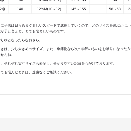
0歳
130
10Y/M(10～12)
125～135
56
2
12歳
140
12Y/M(10～12)
145～155
56～58
2
うに子供は日々めまぐるしいスピードで成長していくので、どのサイズを選ぶかは、
我が子と言えど、とても悩ましいものです。
贈り物となったらなおさら。
ときは、少し大きめのサイズ、また、季節物なら次の季節のものをお贈りになった方
ませんね。
は、それぞれ実寸サイズも表記し、分かりやすい記載を心がけております。
れでも悩んだときは、遠慮なくご相談ください。