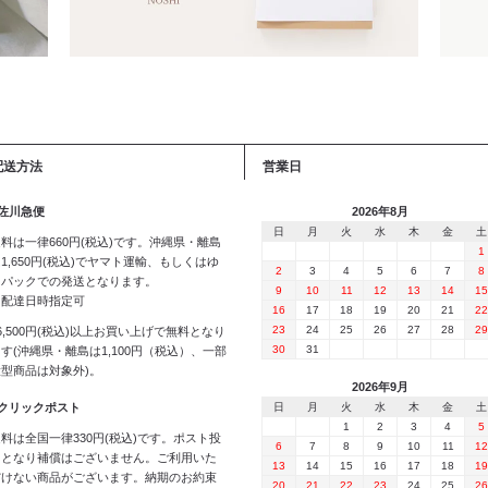
配送方法
営業日
 佐川急便
2026年8月
日
月
火
水
木
金
土
料は一律660円(税込)です。沖縄県・離島
1
1,650円(税込)でヤマト運輸、もしくはゆ
2
3
4
5
6
7
8
うパックでの発送となります。
9
10
11
12
13
14
15
※配達日時指定可
16
17
18
19
20
21
22
23
24
25
26
27
28
29
6,500円(税込)以上お買い上げで無料となり
30
31
す(沖縄県・離島は1,100円（税込）、一部
大型商品は対象外)。
2026年9月
 クリックポスト
日
月
火
水
木
金
土
1
2
3
4
5
料は全国一律330円(税込)です。ポスト投
6
7
8
9
10
11
12
函となり補償はございません。ご利用いた
13
14
15
16
17
18
19
だけない商品がございます。納期のお約束
20
21
22
23
24
25
26