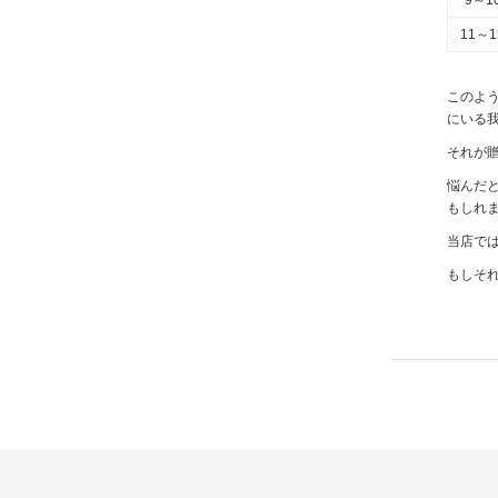
9～1
11～
このよ
にいる
それが
悩んだ
もしれ
当店で
もしそ