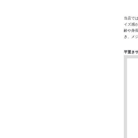
当店で
イズ感
齢や身
き、メ
平置き