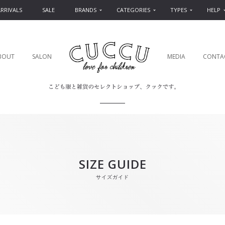
RRIVALS
SALE
BRANDS
CATEGORIES
TYPES
HELP
BOUT
SALON
MEDIA
CONTA
SIZE GUIDE
サイズガイド