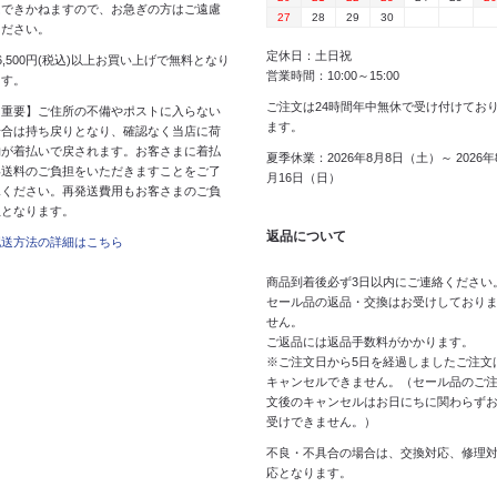
はできかねますので、お急ぎの方はご遠慮
27
28
29
30
ください。
定休日：土日祝
6,500円(税込)以上お買い上げで無料となり
営業時間：10:00～15:00
ます。
ご注文は24時間年中無休で受け付けてお
【重要】ご住所の不備やポストに入らない
ます。
場合は持ち戻りとなり、確認なく当店に荷
物が着払いで戻されます。お客さまに着払
夏季休業：2026年8月8日（土）～ 2026年
い送料のご負担をいただきますことをご了
月16日（日）
承ください。再発送費用もお客さまのご負
担となります。
返品について
配送方法の詳細はこちら
商品到着後必ず3日以内にご連絡ください
セール品の返品・交換はお受けしており
せん。
ご返品には返品手数料がかかります。
※ご注文日から5日を経過しましたご注文
キャンセルできません。（セール品のご
文後のキャンセルはお日にちに関わらず
受けできません。）
不良・不具合の場合は、交換対応、修理
応となります。