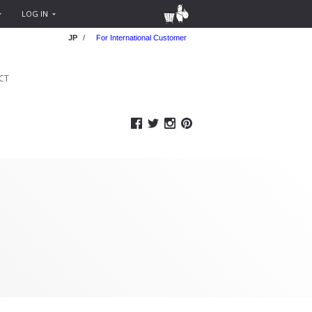
LOG IN
JP
/
For International Customer
CT