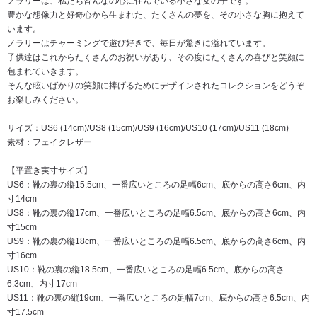
ノラリーは、私たち皆んなの心に住んでいる小さな女の子です。
豊かな想像力と好奇心から生まれた、たくさんの夢を、その小さな胸に抱えて
います。
ノラリーはチャーミングで遊び好きで、毎日が驚きに溢れています。
子供達はこれからたくさんのお祝いがあり、その度にたくさんの喜びと笑顔に
包まれていきます。
そんな眩いばかりの笑顔に捧げるためにデザインされたコレクションをどうぞ
お楽しみください。
サイズ：US6 (14cm)/US8 (15cm)/US9 (16cm)/US10 (17cm)/US11 (18cm)
素材：フェイクレザー
【平置き実寸サイズ】
US6：靴の裏の縦15.5cm、一番広いところの足幅6cm、底からの高さ6cm、内
寸14cm
US8：靴の裏の縦17cm、一番広いところの足幅6.5cm、底からの高さ6cm、内
寸15cm
US9：靴の裏の縦18cm、一番広いところの足幅6.5cm、底からの高さ6cm、内
寸16cm
US10：靴の裏の縦18.5cm、一番広いところの足幅6.5cm、底からの高さ
6.3cm、内寸17cm
US11：靴の裏の縦19cm、一番広いところの足幅7cm、底からの高さ6.5cm、内
寸17.5cm