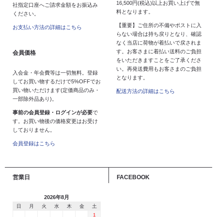
16,500円(税込)以上お買い上げで無
社指定口座へご請求金額をお振込み
料となります。
ください。
【重要】ご住所の不備やポストに入
お支払い方法の詳細はこちら
らない場合は持ち戻りとなり、確認
なく当店に荷物が着払いで戻されま
す。お客さまに着払い送料のご負担
会員価格
をいただきますことをご了承くださ
い。再発送費用もお客さまのご負担
入会金・年会費等は一切無料。登録
となります。
してお買い物するだけで5%OFFでお
買い物いただけます(定価商品のみ・
配送方法の詳細はこちら
一部除外品あり)。
事前の会員登録・ログインが必要
で
す。お買い物後の価格変更はお受け
しておりません。
会員登録はこちら
営業日
FACEBOOK
2026年8月
日
月
火
水
木
金
土
1