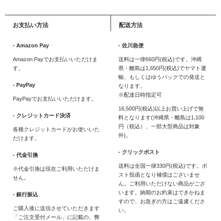
お支払い方法
配送方法
- Amazon Pay
- 佐川急便
Amazon Payでお支払いいただけま
送料は一律660円(税込)です。沖縄
す。
県・離島は1,650円(税込)でヤマト運
輸、もしくはゆうパックでの発送と
- PayPay
なります。
※配達日時指定可
PayPayでお支払いいただけます。
16,500円(税込)以上お買い上げで無
- クレジットカード決済
料となります(沖縄県・離島は1,100
円（税込）、一部大型商品は対象
各種クレジットカードがお使いいた
外)。
だけます。
- クリックポスト
- 代金引換
送料は全国一律330円(税込)です。ポ
※代金引換は現在ご利用いただけま
スト投函となり補償はございませ
せん。
ん。ご利用いただけない商品がござ
います。納期のお約束はできかねま
- 銀行振込
すので、お急ぎの方はご遠慮くださ
ご購入後に送信させていただきます
い。
「ご注文受付メール」に記載の、弊