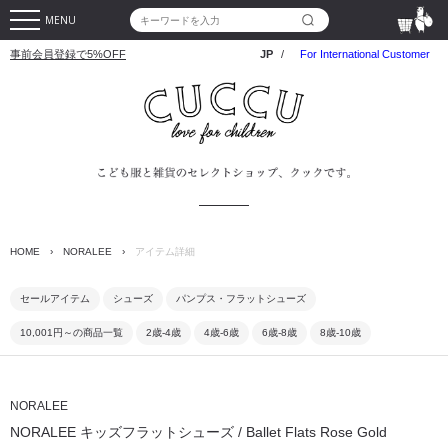
MENU
事前会員登録で5%OFF
JP
/
For International Customer
HOME
›
NORALEE
›
アイテム詳細
セールアイテム
シューズ
パンプス・フラットシューズ
10,001円～の商品一覧
2歳-4歳
4歳-6歳
6歳-8歳
8歳-10歳
NORALEE
NORALEE キッズフラットシューズ / Ballet Flats Rose Gold