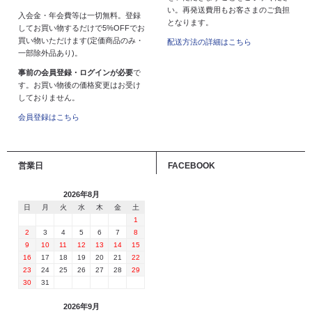
い。再発送費用もお客さまのご負担
入会金・年会費等は一切無料。登録
となります。
してお買い物するだけで5%OFFでお
買い物いただけます(定価商品のみ・
配送方法の詳細はこちら
一部除外品あり)。
事前の会員登録・ログインが必要
で
す。お買い物後の価格変更はお受け
しておりません。
会員登録はこちら
営業日
FACEBOOK
2026年8月
日
月
火
水
木
金
土
1
2
3
4
5
6
7
8
9
10
11
12
13
14
15
16
17
18
19
20
21
22
23
24
25
26
27
28
29
30
31
2026年9月