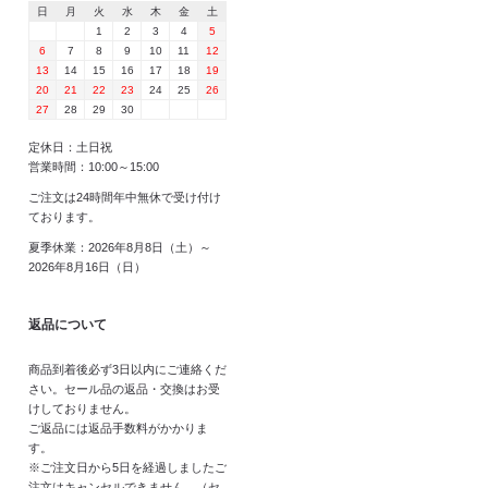
日
月
火
水
木
金
土
1
2
3
4
5
6
7
8
9
10
11
12
13
14
15
16
17
18
19
20
21
22
23
24
25
26
27
28
29
30
定休日：土日祝
営業時間：10:00～15:00
ご注文は24時間年中無休で受け付け
ております。
夏季休業：2026年8月8日（土）～
2026年8月16日（日）
返品について
商品到着後必ず3日以内にご連絡くだ
さい。セール品の返品・交換はお受
けしておりません。
ご返品には返品手数料がかかりま
す。
※ご注文日から5日を経過しましたご
注文はキャンセルできません。（セ