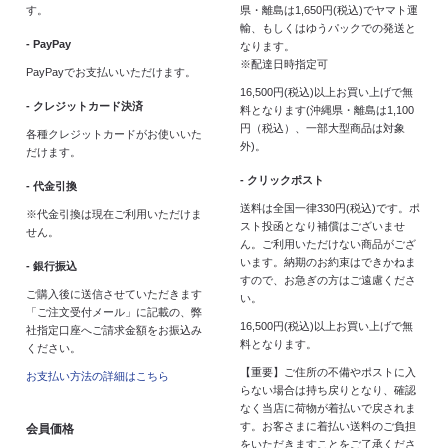
す。
県・離島は1,650円(税込)でヤマト運
輸、もしくはゆうパックでの発送と
- PayPay
なります。
※配達日時指定可
PayPayでお支払いいただけます。
16,500円(税込)以上お買い上げで無
- クレジットカード決済
料となります(沖縄県・離島は1,100
円（税込）、一部大型商品は対象
各種クレジットカードがお使いいた
外)。
だけます。
- クリックポスト
- 代金引換
送料は全国一律330円(税込)です。ポ
※代金引換は現在ご利用いただけま
スト投函となり補償はございませ
せん。
ん。ご利用いただけない商品がござ
います。納期のお約束はできかねま
- 銀行振込
すので、お急ぎの方はご遠慮くださ
ご購入後に送信させていただきます
い。
「ご注文受付メール」に記載の、弊
16,500円(税込)以上お買い上げで無
社指定口座へご請求金額をお振込み
料となります。
ください。
【重要】ご住所の不備やポストに入
お支払い方法の詳細はこちら
らない場合は持ち戻りとなり、確認
なく当店に荷物が着払いで戻されま
す。お客さまに着払い送料のご負担
会員価格
をいただきますことをご了承くださ