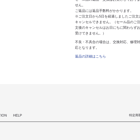
せん。
ご返品には返品手数料がかかります。
※ご注文日から5日を経過しましたご注文
キャンセルできません。（セール品のご
文後のキャンセルはお日にちに関わらず
受けできません。）
不良・不具合の場合は、交換対応、修理
応となります。
返品の詳細はこちら
TION
HELP
特定商