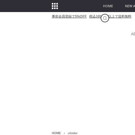
HOME
NEW A
事前会員登録で5%OFF
税込16500円以上で送料無料
A
HOME
›
cóndor