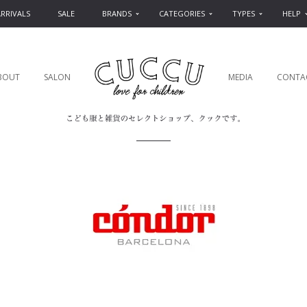
RRIVALS
SALE
BRANDS
CATEGORIES
TYPES
HELP
BOUT
SALON
MEDIA
CONTA