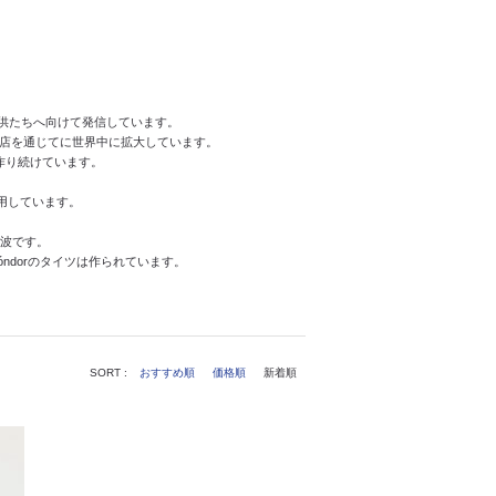
子供たちへ向けて発信しています。
代理店を通じてに世界中に拡大しています。
作り続けています。
用しています。
荒波です。
óndorのタイツは作られています。
SORT :
おすすめ順
価格順
新着順