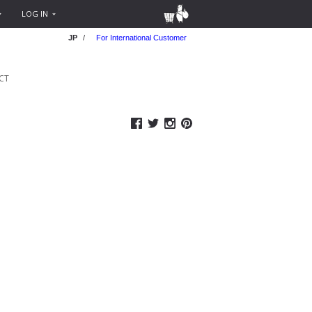
LOG IN
JP
/
For International Customer
CT