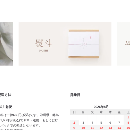
配送方法
営業日
 佐川急便
2026年8月
日
月
火
水
木
金
土
料は一律660円(税込)です。沖縄県・離島
1
1,650円(税込)でヤマト運輸、もしくはゆ
2
3
4
5
6
7
8
うパックでの発送となります。
9
10
11
12
13
14
15