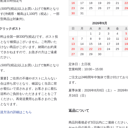
※配達日時指定可
16
17
18
19
20
21
22
23
24
25
26
27
28
29
6,500円(税込)以上お買い上げで無料となり
30
31
す(沖縄県・離島は1,100円（税込）、一部
大型商品は対象外)。
2026年9月
 クリックポスト
日
月
火
水
木
金
土
1
2
3
4
5
料は全国一律330円(税込)です。ポスト投
6
7
8
9
10
11
12
函となり補償はございません。ご利用いた
13
14
15
16
17
18
19
だけない商品がございます。納期のお約束
20
21
22
23
24
25
26
はできかねますので、お急ぎの方はご遠慮
27
28
29
30
ください。
定休日：土日祝
6,500円(税込)以上お買い上げで無料となり
営業時間：10:00～15:00
ます。
ご注文は24時間年中無休で受け付けてお
【重要】ご住所の不備やポストに入らない
ます。
場合は持ち戻りとなり、確認なく当店に荷
物が着払いで戻されます。お客さまに着払
夏季休業：2026年8月8日（土）～ 2026年
い送料のご負担をいただきますことをご了
月16日（日）
承ください。再発送費用もお客さまのご負
担となります。
返品について
配送方法の詳細はこちら
商品到着後必ず3日以内にご連絡ください
セール品の返品・交換はお受けしており