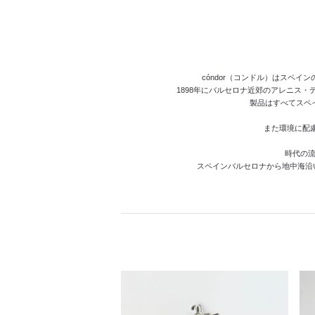
cóndor（コンドル）はスペ
1898年にバルセロナ近郊のアレニス・
製品はすべてスペ
また環境に配
時代の流
スペインバルセロナから地中海沿いに