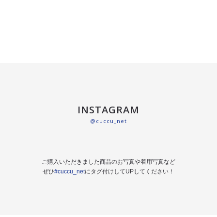
INSTAGRAM
@cuccu_net
ご購入いただきました商品のお写真や着用写真など
ぜひ
#cuccu_net
にタグ付けしてUPしてください！