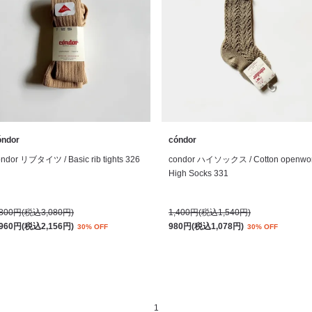
óndor
cóndor
ondor リブタイツ / Basic rib tights 326
condor ハイソックス / Cotton openwo
High Socks 331
,800円(税込3,080円)
1,400円(税込1,540円)
,960円(税込2,156円)
980円(税込1,078円)
30% OFF
30% OFF
1