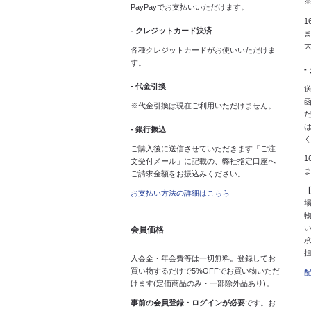
PayPayでお支払いいただけます。
1
- クレジットカード決済
ま
各種クレジットカードがお使いいただけま
す。
-
- 代金引換
送
※代金引換は現在ご利用いただけません。
- 銀行振込
ご購入後に送信させていただきます「ご注
1
文受付メール」に記載の、弊社指定口座へ
ご請求金額をお振込みください。
お支払い方法の詳細はこちら
会員価格
入会金・年会費等は一切無料。登録してお
買い物するだけで5%OFFでお買い物いただ
けます(定価商品のみ・一部除外品あり)。
事前の会員登録・ログインが必要
です。お