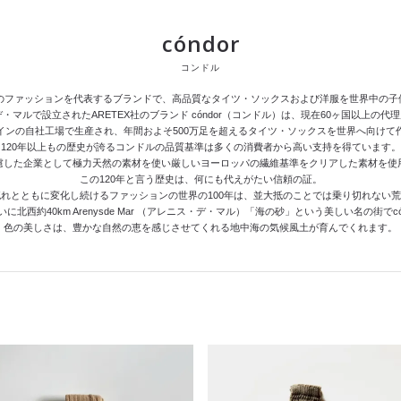
cóndor
コンドル
インのファッションを代表するブランドで、高品質なタイツ・ソックスおよび洋服を世界中の
デ・マルで設立されたARETEX社のブランド cóndor（コンドル）は、現在60ヶ国以上の
インの自社工場で生産され、年間およそ500万足を超えるタイツ・ソックスを世界へ向けて
120年以上もの歴史が誇るコンドルの品質基準は多くの消費者から高い支持を得ています。
慮した企業として極力天然の素材を使い厳しいヨーロッパの繊維基準をクリアした素材を使
この120年と言う歴史は、何にも代えがたい信頼の証。
れとともに変化し続けるファッションの世界の100年は、並大抵のことでは乗り切れない
北西約40km Arenysde Mar （アレニス・デ・マル）「海の砂」という美しい名の街でc
色の美しさは、豊かな自然の恵を感じさせてくれる地中海の気候風土が育んでくれます。