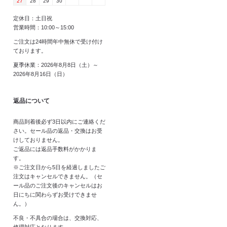
27
28
29
30
定休日：土日祝
営業時間：10:00～15:00
ご注文は24時間年中無休で受け付け
ております。
夏季休業：2026年8月8日（土）～
2026年8月16日（日）
返品について
商品到着後必ず3日以内にご連絡くだ
さい。セール品の返品・交換はお受
けしておりません。
ご返品には返品手数料がかかりま
す。
※ご注文日から5日を経過しましたご
注文はキャンセルできません。（セ
ール品のご注文後のキャンセルはお
日にちに関わらずお受けできませ
ん。）
不良・不具合の場合は、交換対応、
修理対応となります。