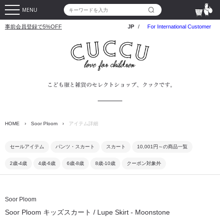
MENU
事前会員登録で5%OFF
JP
/
For International Customer
HOME
›
Soor Ploom
›
アイテム詳細
セールアイテム
パンツ・スカート
スカート
10,001円～の商品一覧
2歳-4歳
4歳-6歳
6歳-8歳
8歳-10歳
クーポン対象外
Soor Ploom
Soor Ploom キッズスカート / Lupe Skirt - Moonstone