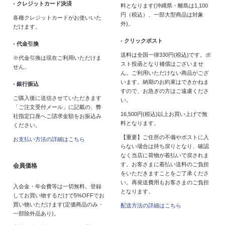
- クレジットカード決済
料となります(沖縄県・離島は1,100
円（税込）、一部大型商品は対象
各種クレジットカードがお使いいた
外)。
だけます。
- クリックポスト
- 代金引換
送料は全国一律330円(税込)です。ポ
※代金引換は現在ご利用いただけま
スト投函となり補償はございませ
せん。
ん。ご利用いただけない商品がござ
います。納期のお約束はできかねま
- 銀行振込
すので、お急ぎの方はご遠慮くださ
ご購入後に送信させていただきます
い。
「ご注文受付メール」に記載の、弊
16,500円(税込)以上お買い上げで無
社指定口座へご請求金額をお振込み
料となります。
ください。
【重要】ご住所の不備やポストに入
お支払い方法の詳細はこちら
らない場合は持ち戻りとなり、確認
なく当店に荷物が着払いで戻されま
す。お客さまに着払い送料のご負担
会員価格
をいただきますことをご了承くださ
い。再発送費用もお客さまのご負担
入会金・年会費等は一切無料。登録
となります。
してお買い物するだけで5%OFFでお
買い物いただけます(定価商品のみ・
配送方法の詳細はこちら
一部除外品あり)。