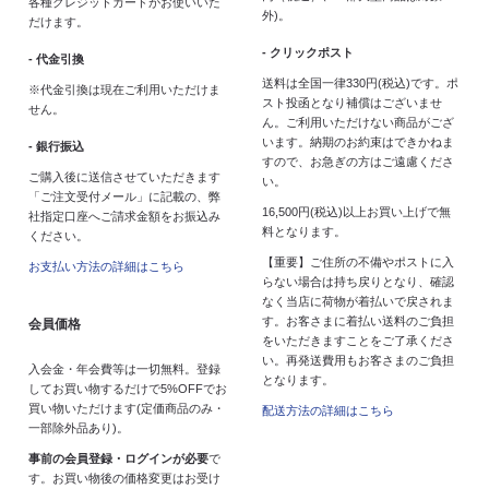
各種クレジットカードがお使いいた
外)。
だけます。
- クリックポスト
- 代金引換
送料は全国一律330円(税込)です。ポ
※代金引換は現在ご利用いただけま
スト投函となり補償はございませ
せん。
ん。ご利用いただけない商品がござ
います。納期のお約束はできかねま
- 銀行振込
すので、お急ぎの方はご遠慮くださ
ご購入後に送信させていただきます
い。
「ご注文受付メール」に記載の、弊
16,500円(税込)以上お買い上げで無
社指定口座へご請求金額をお振込み
料となります。
ください。
【重要】ご住所の不備やポストに入
お支払い方法の詳細はこちら
らない場合は持ち戻りとなり、確認
なく当店に荷物が着払いで戻されま
す。お客さまに着払い送料のご負担
会員価格
をいただきますことをご了承くださ
い。再発送費用もお客さまのご負担
入会金・年会費等は一切無料。登録
となります。
してお買い物するだけで5%OFFでお
買い物いただけます(定価商品のみ・
配送方法の詳細はこちら
一部除外品あり)。
事前の会員登録・ログインが必要
で
す。お買い物後の価格変更はお受け