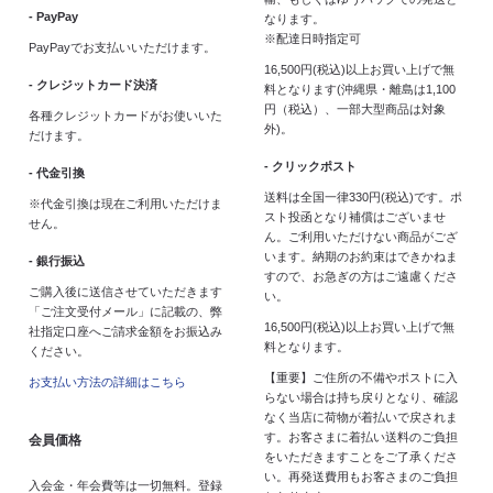
- PayPay
なります。
※配達日時指定可
PayPayでお支払いいただけます。
16,500円(税込)以上お買い上げで無
- クレジットカード決済
料となります(沖縄県・離島は1,100
円（税込）、一部大型商品は対象
各種クレジットカードがお使いいた
外)。
だけます。
- クリックポスト
- 代金引換
送料は全国一律330円(税込)です。ポ
※代金引換は現在ご利用いただけま
スト投函となり補償はございませ
せん。
ん。ご利用いただけない商品がござ
います。納期のお約束はできかねま
- 銀行振込
すので、お急ぎの方はご遠慮くださ
ご購入後に送信させていただきます
い。
「ご注文受付メール」に記載の、弊
16,500円(税込)以上お買い上げで無
社指定口座へご請求金額をお振込み
料となります。
ください。
【重要】ご住所の不備やポストに入
お支払い方法の詳細はこちら
らない場合は持ち戻りとなり、確認
なく当店に荷物が着払いで戻されま
す。お客さまに着払い送料のご負担
会員価格
をいただきますことをご了承くださ
い。再発送費用もお客さまのご負担
入会金・年会費等は一切無料。登録