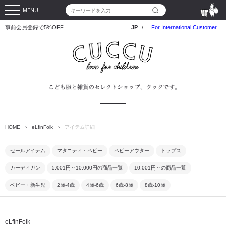
MENU
事前会員登録で5%OFF
JP
/
For International Customer
HOME
›
eLfinFolk
›
アイテム詳細
セールアイテム
マタニティ・ベビー
ベビーアウター
トップス
カーディガン
5,001円～10,000円の商品一覧
10,001円～の商品一覧
ベビー・新生児
2歳-4歳
4歳-6歳
6歳-8歳
8歳-10歳
eLfinFolk