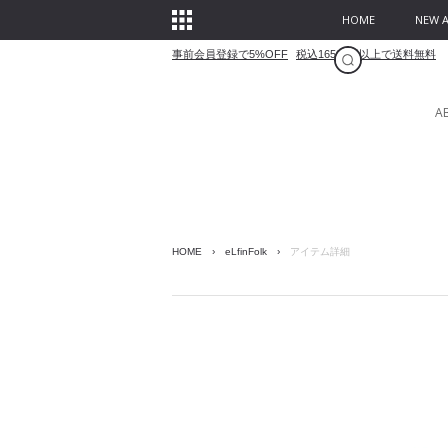
HOME
NEW A
事前会員登録で5%OFF
税込16500円以上で送料無料
A
HOME
›
eLfinFolk
›
アイテム詳細