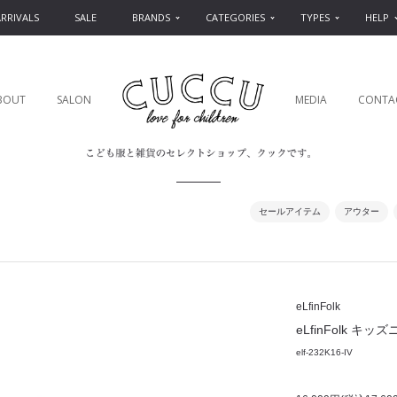
RRIVALS
SALE
BRANDS
CATEGORIES
TYPES
HELP
BOUT
SALON
MEDIA
CONTA
セールアイテム
アウター
eLfinFolk
eLfinFolk キッズニッ
elf-232K16-IV