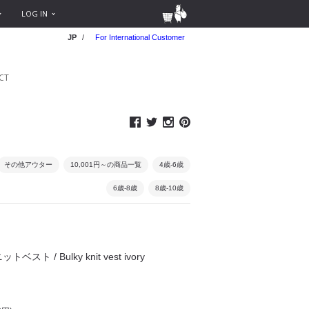
LOG IN
JP
/
For International Customer
CT
その他アウター
10,001円～の商品一覧
4歳-6歳
6歳-8歳
8歳-10歳
トベスト / Bulky knit vest ivory