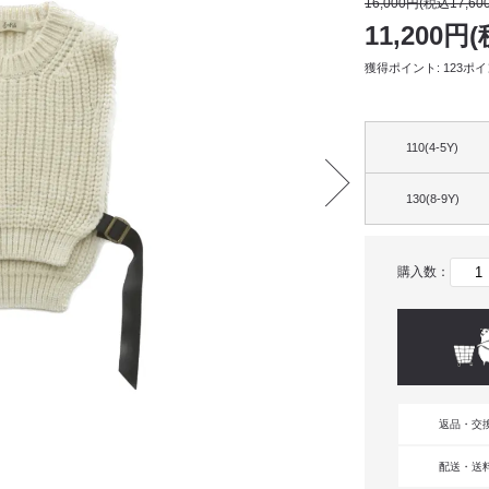
16,000円(税込17,60
11,200円(
獲得ポイント: 123ポ
110(4-5Y)
130(8-9Y)
購入数：
返品・交
配送・送