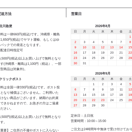
配送方法
営業日
 佐川急便
2026年8月
日
月
火
水
木
金
土
料は一律660円(税込)です。沖縄県・離島
1
1,650円(税込)でヤマト運輸、もしくはゆ
2
3
4
5
6
7
8
うパックでの発送となります。
9
10
11
12
13
14
15
※配達日時指定可
16
17
18
19
20
21
22
23
24
25
26
27
28
29
6,500円(税込)以上お買い上げで無料となり
30
31
す(沖縄県・離島は1,100円（税込）、一部
大型商品は対象外)。
2026年9月
 クリックポスト
日
月
火
水
木
金
土
1
2
3
4
5
料は全国一律330円(税込)です。ポスト投
6
7
8
9
10
11
12
函となり補償はございません。ご利用いた
13
14
15
16
17
18
19
だけない商品がございます。納期のお約束
20
21
22
23
24
25
26
はできかねますので、お急ぎの方はご遠慮
27
28
29
30
ください。
定休日：土日祝
6,500円(税込)以上お買い上げで無料となり
営業時間：10:00～15:00
ます。
ご注文は24時間年中無休で受け付けてお
【重要】ご住所の不備やポストに入らない