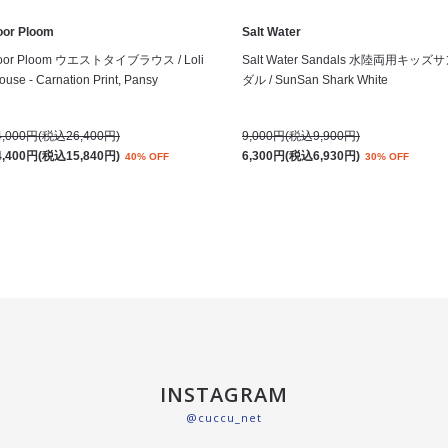
oor Ploom
Salt Water
oor Ploom ウエストタイブラウス / Loli
Salt Water Sandals 水陸両用キッズ
ouse - Carnation Print, Pansy
ダル / SunSan Shark White
4,000円(税込26,400円)
9,000円(税込9,900円)
4,400円(税込15,840円)
6,300円(税込6,930円)
40% OFF
30% OFF
INSTAGRAM
@cuccu_net