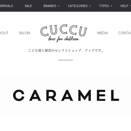
RRIVALS
SALE
BRANDS
CATEGORIES
TYPES
HELP
BOUT
SALON
MEDIA
CONTA