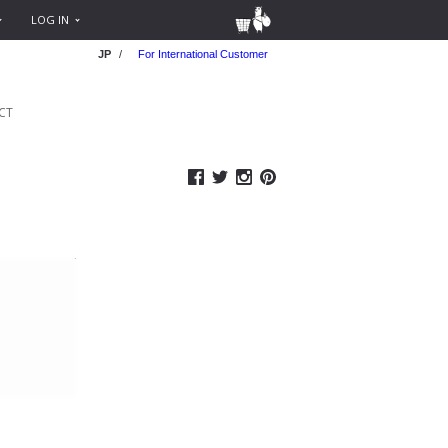
LOG IN
JP
/
For International Customer
CT