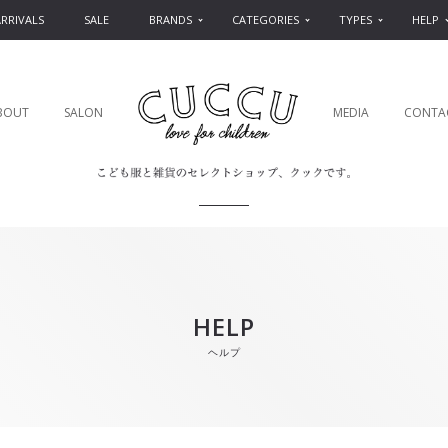
RRIVALS
SALE
BRANDS
CATEGORIES
TYPES
HELP
BOUT
SALON
MEDIA
CONTA
HELP
ヘルプ