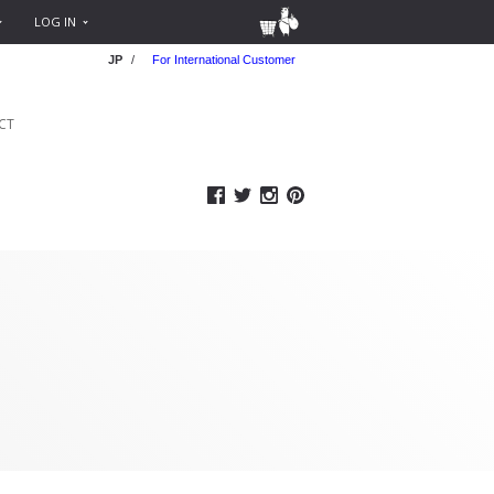
LOG IN
JP
/
For International Customer
CT