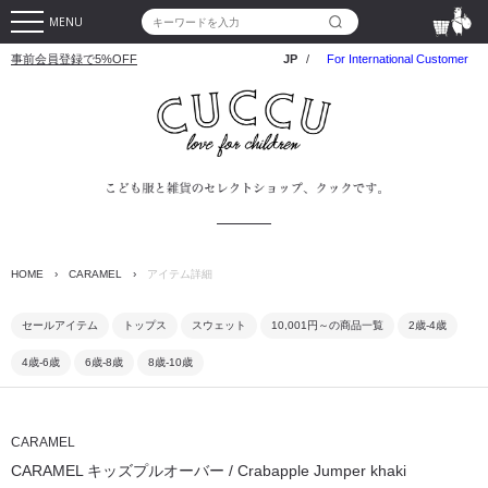
MENU
事前会員登録で5%OFF
JP
/
For International Customer
HOME
›
CARAMEL
›
アイテム詳細
セールアイテム
トップス
スウェット
10,001円～の商品一覧
2歳-4歳
4歳-6歳
6歳-8歳
8歳-10歳
CARAMEL
CARAMEL キッズプルオーバー / Crabapple Jumper khaki