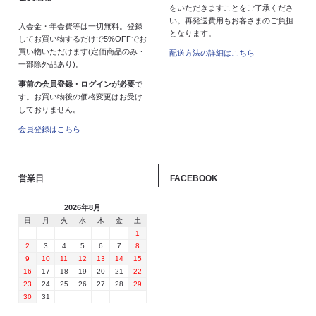
をいただきますことをご了承くださ
い。再発送費用もお客さまのご負担
入会金・年会費等は一切無料。登録
となります。
してお買い物するだけで5%OFFでお
買い物いただけます(定価商品のみ・
配送方法の詳細はこちら
一部除外品あり)。
事前の会員登録・ログインが必要
で
す。お買い物後の価格変更はお受け
しておりません。
会員登録はこちら
営業日
FACEBOOK
2026年8月
日
月
火
水
木
金
土
1
2
3
4
5
6
7
8
9
10
11
12
13
14
15
16
17
18
19
20
21
22
23
24
25
26
27
28
29
30
31