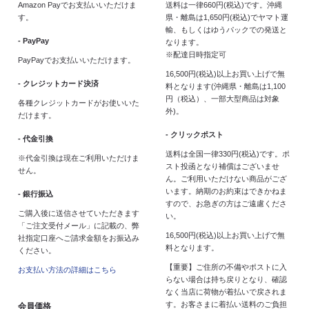
Amazon Payでお支払いいただけま
送料は一律660円(税込)です。沖縄
す。
県・離島は1,650円(税込)でヤマト運
輸、もしくはゆうパックでの発送と
- PayPay
なります。
※配達日時指定可
PayPayでお支払いいただけます。
16,500円(税込)以上お買い上げで無
- クレジットカード決済
料となります(沖縄県・離島は1,100
円（税込）、一部大型商品は対象
各種クレジットカードがお使いいた
外)。
だけます。
- クリックポスト
- 代金引換
送料は全国一律330円(税込)です。ポ
※代金引換は現在ご利用いただけま
スト投函となり補償はございませ
せん。
ん。ご利用いただけない商品がござ
います。納期のお約束はできかねま
- 銀行振込
すので、お急ぎの方はご遠慮くださ
ご購入後に送信させていただきます
い。
「ご注文受付メール」に記載の、弊
16,500円(税込)以上お買い上げで無
社指定口座へご請求金額をお振込み
料となります。
ください。
【重要】ご住所の不備やポストに入
お支払い方法の詳細はこちら
らない場合は持ち戻りとなり、確認
なく当店に荷物が着払いで戻されま
す。お客さまに着払い送料のご負担
会員価格