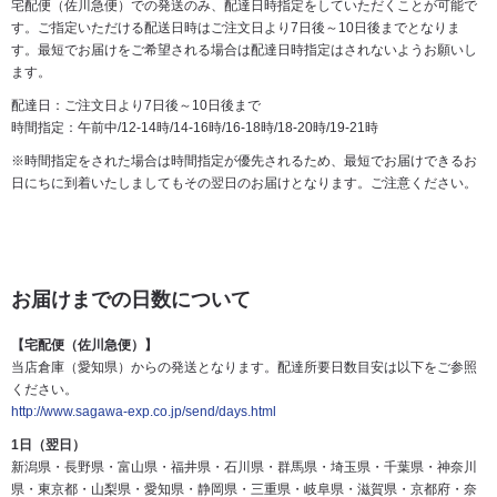
宅配便（佐川急便）での発送のみ、配達日時指定をしていただくことが可能で
す。ご指定いただける配送日時はご注文日より7日後～10日後までとなりま
す。最短でお届けをご希望される場合は配達日時指定はされないようお願いし
ます。
配達日：ご注文日より7日後～10日後まで
時間指定：午前中/12-14時/14-16時/16-18時/18-20時/19-21時
※時間指定をされた場合は時間指定が優先されるため、最短でお届けできるお
日にちに到着いたしましてもその翌日のお届けとなります。ご注意ください。
お届けまでの日数について
【宅配便（佐川急便）】
当店倉庫（愛知県）からの発送となります。配達所要日数目安は以下をご参照
ください。
http://www.sagawa-exp.co.jp/send/days.html
1日（翌日）
新潟県・長野県・富山県・福井県・石川県・群馬県・埼玉県・千葉県・神奈川
県・東京都・山梨県・愛知県・静岡県・三重県・岐阜県・滋賀県・京都府・奈