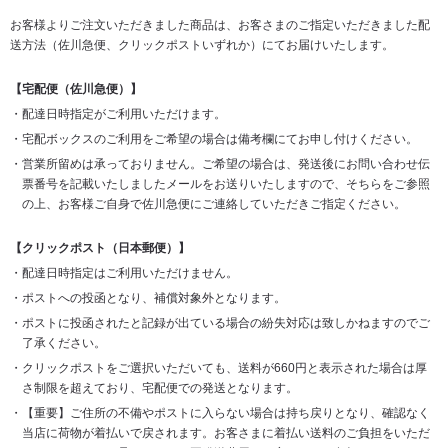
お客様よりご注文いただきました商品は、お客さまのご指定いただきました配
送方法（佐川急便、クリックポストいずれか）にてお届けいたします。
【宅配便（佐川急便）】
配達日時指定がご利用いただけます。
宅配ボックスのご利用をご希望の場合は備考欄にてお申し付けください。
営業所留めは承っておりません。ご希望の場合は、発送後にお問い合わせ伝
票番号を記載いたしましたメールをお送りいたしますので、そちらをご参照
の上、お客様ご自身で佐川急便にご連絡していただきご指定ください。
【クリックポスト（日本郵便）】
配達日時指定はご利用いただけません。
ポストへの投函となり、補償対象外となります。
ポストに投函されたと記録が出ている場合の紛失対応は致しかねますのでご
了承ください。
クリックポストをご選択いただいても、送料が660円と表示された場合は厚
さ制限を超えており、宅配便での発送となります。
【重要】ご住所の不備やポストに入らない場合は持ち戻りとなり、確認なく
当店に荷物が着払いで戻されます。お客さまに着払い送料のご負担をいただ