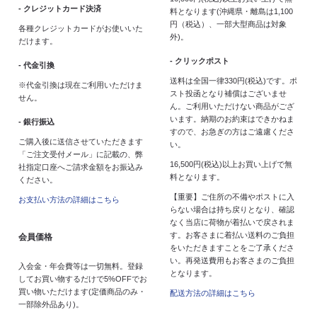
- クレジットカード決済
料となります(沖縄県・離島は1,100
円（税込）、一部大型商品は対象
各種クレジットカードがお使いいた
外)。
だけます。
- クリックポスト
- 代金引換
送料は全国一律330円(税込)です。ポ
※代金引換は現在ご利用いただけま
スト投函となり補償はございませ
せん。
ん。ご利用いただけない商品がござ
います。納期のお約束はできかねま
- 銀行振込
すので、お急ぎの方はご遠慮くださ
ご購入後に送信させていただきます
い。
「ご注文受付メール」に記載の、弊
16,500円(税込)以上お買い上げで無
社指定口座へご請求金額をお振込み
料となります。
ください。
【重要】ご住所の不備やポストに入
お支払い方法の詳細はこちら
らない場合は持ち戻りとなり、確認
なく当店に荷物が着払いで戻されま
す。お客さまに着払い送料のご負担
会員価格
をいただきますことをご了承くださ
い。再発送費用もお客さまのご負担
入会金・年会費等は一切無料。登録
となります。
してお買い物するだけで5%OFFでお
買い物いただけます(定価商品のみ・
配送方法の詳細はこちら
一部除外品あり)。