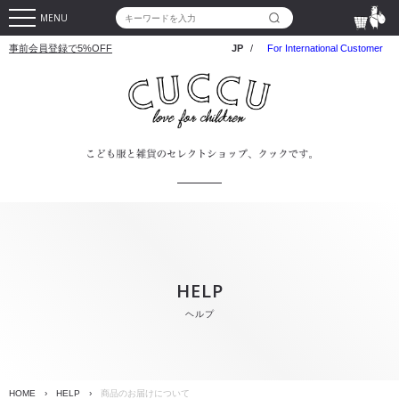
MENU
事前会員登録で5%OFF
JP
/
For International Customer
HELP
ヘルプ
HOME
›
HELP
›
商品のお届けについて