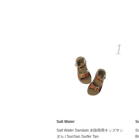
1
Salt Water
S
Salt Water Sandals 水陸両用キッズサン
S
ダル / SunSan Surfer Tan
Bl