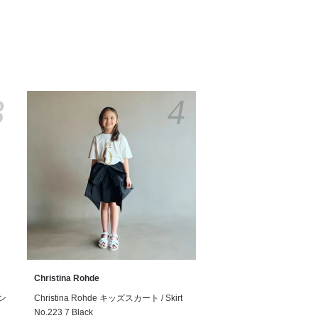
3
4
Christina Rohde
サン
Christina Rohde キッズスカート / Skirt
No.223 7 Black