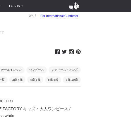
LOG IN
JP
/
For International Customer
CT
・オールインワン
ワンピース
レディース・メンズ
品一覧
2歳-4歳
4歳-6歳
6歳-8歳
8歳-10歳
FACTORY
TIVE FACTORY キッズ・大人ワンピース /
ss white