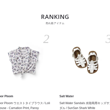
RANKING
売れ筋アイテム
2
oor Ploom
Salt Water
oor Ploom ウエストタイブラウス / Loli
Salt Water Sandals 水陸両用キッズ
ouse - Carnation Print, Pansy
ダル / SunSan Shark White