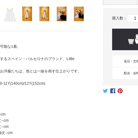
購入数：
可能な1着。
スペイン・バルセロナのブランド、Little
返品・交
お洋服たちは、他とは一線を画す仕上がりです。
配送・送
0-11Y(140cm)/12Y(152cm)
-cm
--cm
--cm
丈--cm