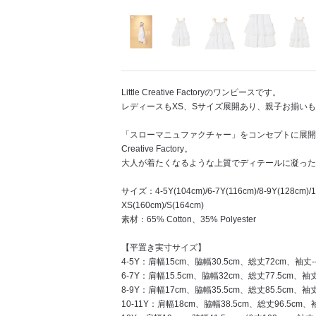
Little Creative Factoryのワンピースです。
レディースもXS、Sサイズ展開あり、親子お揃いも
「スローマニュファクチャー」をコンセプトに展開する
Creative Factory。
大人が着たくなるような上質でディテールに凝った
サイズ：4-5Y(104cm)/6-7Y(116cm)/8-9Y(128cm)/1
XS(160cm)/S(164cm)
素材：65% Cotton、35% Polyester
【平置き実寸サイズ】
4-5Y：肩幅15cm、脇幅30.5cm、総丈72cm、袖丈-
6-7Y：肩幅15.5cm、脇幅32cm、総丈77.5cm、袖丈
8-9Y：肩幅17cm、脇幅35.5cm、総丈85.5cm、袖丈
10-11Y：肩幅18cm、脇幅38.5cm、総丈96.5cm、袖