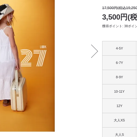
17,500円(税込19,25
3,500円(
獲得ポイント: 38ポイ
4-5Y
6-7Y
8-9Y
10-11Y
12Y
大人XS
大人S