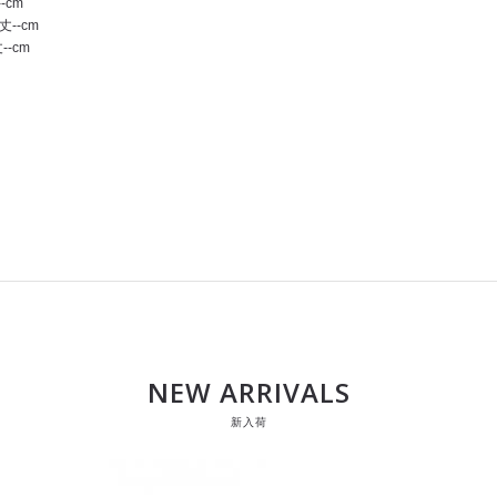
-cm
丈--cm
--cm
NEW ARRIVALS
新入荷