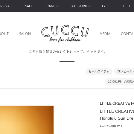
RRIVALS
SALE
BRANDS
CATEGORIES
TYPES
HELP
BOUT
SALON
MEDIA
CONTA
セールアイテム
ワンピース
10,001円～の商
LITTLE CREATIVE 
LITTLE CREA
Honolulu Sun Dre
LCF-K020B-WH