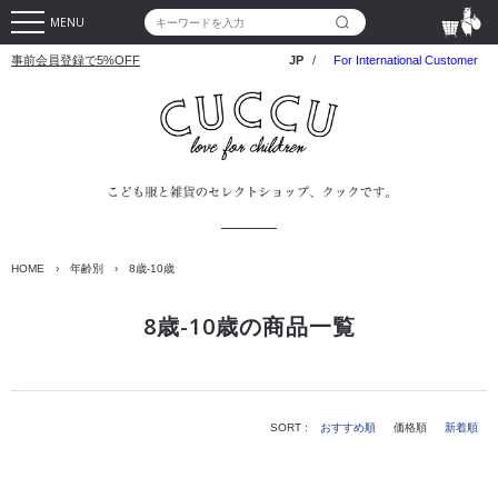
MENU
事前会員登録で5%OFF
JP
/
For International Customer
HOME
›
年齢別
›
8歳-10歳
8歳-10歳の商品一覧
SORT :
おすすめ順
価格順
新着順