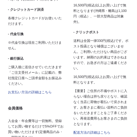
16,500円(税込)以上お買い上げで無
- クレジットカード決済
料となります(沖縄県・離島は1,100
円（税込）、一部大型商品は対象
各種クレジットカードがお使いいた
外)。
だけます。
- クリックポスト
- 代金引換
送料は全国一律330円(税込)です。ポ
※代金引換は現在ご利用いただけま
スト投函となり補償はございませ
せん。
ん。ご利用いただけない商品がござ
います。納期のお約束はできかねま
- 銀行振込
すので、お急ぎの方はご遠慮くださ
ご購入後に送信させていただきます
い。
「ご注文受付メール」に記載の、弊
16,500円(税込)以上お買い上げで無
社指定口座へご請求金額をお振込み
料となります。
ください。
【重要】ご住所の不備やポストに入
お支払い方法の詳細はこちら
らない場合は持ち戻りとなり、確認
なく当店に荷物が着払いで戻されま
す。お客さまに着払い送料のご負担
会員価格
をいただきますことをご了承くださ
い。再発送費用もお客さまのご負担
入会金・年会費等は一切無料。登録
となります。
してお買い物するだけで5%OFFでお
買い物いただけます(定価商品のみ・
配送方法の詳細はこちら