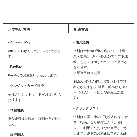
お支払い方法
配送方法
- Amazon Pay
- 佐川急便
Amazon Payでお支払いいただけま
送料は一律660円(税込)です。沖縄
す。
県・離島は1,650円(税込)でヤマト運
輸、もしくはゆうパックでの発送と
- PayPay
なります。
※配達日時指定可
PayPayでお支払いいただけます。
16,500円(税込)以上お買い上げで無
- クレジットカード決済
料となります(沖縄県・離島は1,100
円（税込）、一部大型商品は対象
各種クレジットカードがお使いいた
外)。
だけます。
- クリックポスト
- 代金引換
送料は全国一律330円(税込)です。ポ
※代金引換は現在ご利用いただけま
スト投函となり補償はございませ
せん。
ん。ご利用いただけない商品がござ
います。納期のお約束はできかねま
- 銀行振込