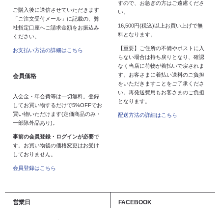
すので、お急ぎの方はご遠慮くださ
ご購入後に送信させていただきます
い。
「ご注文受付メール」に記載の、弊
16,500円(税込)以上お買い上げで無
社指定口座へご請求金額をお振込み
料となります。
ください。
【重要】ご住所の不備やポストに入
お支払い方法の詳細はこちら
らない場合は持ち戻りとなり、確認
なく当店に荷物が着払いで戻されま
す。お客さまに着払い送料のご負担
会員価格
をいただきますことをご了承くださ
い。再発送費用もお客さまのご負担
入会金・年会費等は一切無料。登録
となります。
してお買い物するだけで5%OFFでお
買い物いただけます(定価商品のみ・
配送方法の詳細はこちら
一部除外品あり)。
事前の会員登録・ログインが必要
で
す。お買い物後の価格変更はお受け
しておりません。
会員登録はこちら
営業日
FACEBOOK