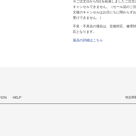
※ご注文日から5日を経過しましたご注文
キャンセルできません。（セール品のご
文後のキャンセルはお日にちに関わらず
受けできません。）
不良・不具合の場合は、交換対応、修理
応となります。
返品の詳細はこちら
TION
HELP
特定商