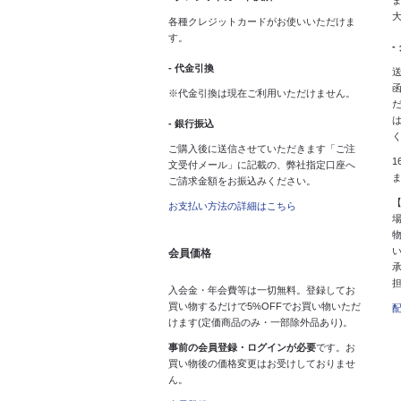
ま
各種クレジットカードがお使いいただけま
す。
-
- 代金引換
送
※代金引換は現在ご利用いただけません。
- 銀行振込
ご購入後に送信させていただきます「ご注
1
文受付メール」に記載の、弊社指定口座へ
ご請求金額をお振込みください。
お支払い方法の詳細はこちら
会員価格
入会金・年会費等は一切無料。登録してお
買い物するだけで5%OFFでお買い物いただ
けます(定価商品のみ・一部除外品あり)。
事前の会員登録・ログインが必要
です。お
買い物後の価格変更はお受けしておりませ
ん。