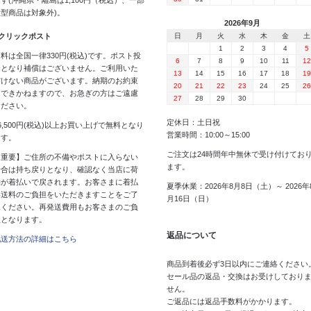
す(沖縄県・離島は1,100円（税込）、一部
大型商品は対象外)。
2026年9月
 クリックポスト
日
月
火
水
木
金
土
1
2
3
4
5
料は全国一律330円(税込)です。ポスト投
6
7
8
9
10
11
12
函となり補償はございません。ご利用いた
13
14
15
16
17
18
19
だけない商品がございます。納期のお約束
20
21
22
23
24
25
26
はできかねますので、お急ぎの方はご遠慮
27
28
29
30
ください。
定休日：土日祝
6,500円(税込)以上お買い上げで無料となり
営業時間：10:00～15:00
ます。
ご注文は24時間年中無休で受け付けてお
【重要】ご住所の不備やポストに入らない
ます。
場合は持ち戻りとなり、確認なく当店に荷
物が着払いで戻されます。お客さまに着払
夏季休業：2026年8月8日（土）～ 2026年
い送料のご負担をいただきますことをご了
月16日（日）
承ください。再発送費用もお客さまのご負
担となります。
返品について
配送方法の詳細はこちら
商品到着後必ず3日以内にご連絡ください
セール品の返品・交換はお受けしており
せん。
ご返品には返品手数料がかかります。