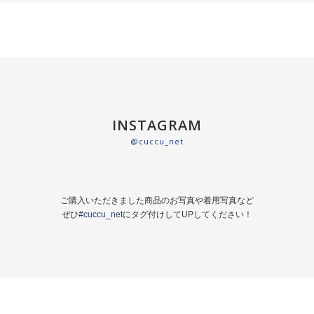
INSTAGRAM
@cuccu_net
ご購入いただきました商品のお写真や着用写真など
ぜひ
#cuccu_net
にタグ付けしてUPしてください！