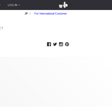
LOG IN
JP
/
For International Customer
CT