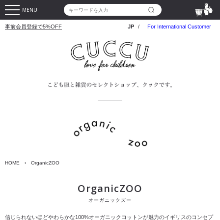
MENU
事前会員登録で5%OFF
JP
/
For International Customer
HOME
›
OrganicZOO
OrganicZOO
オーガニックズー
信じられないほどやわらかな100%オーガニックコットンが魅力のイギリスのコンセプ