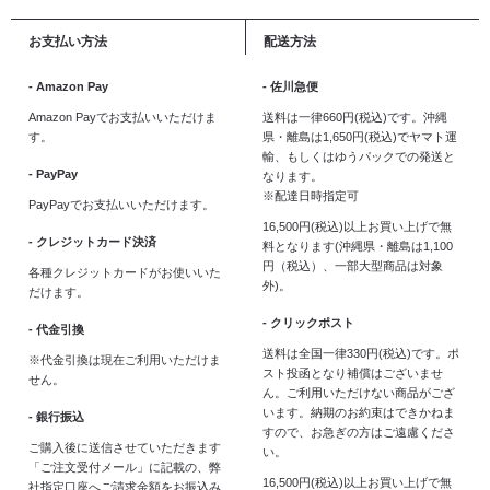
お支払い方法
配送方法
- Amazon Pay
- 佐川急便
Amazon Payでお支払いいただけま
送料は一律660円(税込)です。沖縄
す。
県・離島は1,650円(税込)でヤマト運
輸、もしくはゆうパックでの発送と
- PayPay
なります。
※配達日時指定可
PayPayでお支払いいただけます。
16,500円(税込)以上お買い上げで無
- クレジットカード決済
料となります(沖縄県・離島は1,100
円（税込）、一部大型商品は対象
各種クレジットカードがお使いいた
外)。
だけます。
- クリックポスト
- 代金引換
送料は全国一律330円(税込)です。ポ
※代金引換は現在ご利用いただけま
スト投函となり補償はございませ
せん。
ん。ご利用いただけない商品がござ
います。納期のお約束はできかねま
- 銀行振込
すので、お急ぎの方はご遠慮くださ
ご購入後に送信させていただきます
い。
「ご注文受付メール」に記載の、弊
16,500円(税込)以上お買い上げで無
社指定口座へご請求金額をお振込み