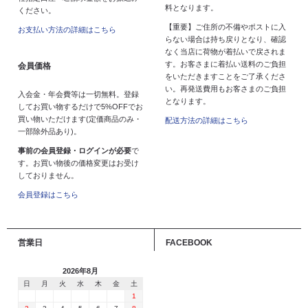
料となります。
ください。
【重要】ご住所の不備やポストに入
お支払い方法の詳細はこちら
らない場合は持ち戻りとなり、確認
なく当店に荷物が着払いで戻されま
す。お客さまに着払い送料のご負担
会員価格
をいただきますことをご了承くださ
い。再発送費用もお客さまのご負担
入会金・年会費等は一切無料。登録
となります。
してお買い物するだけで5%OFFでお
買い物いただけます(定価商品のみ・
配送方法の詳細はこちら
一部除外品あり)。
事前の会員登録・ログインが必要
で
す。お買い物後の価格変更はお受け
しておりません。
会員登録はこちら
営業日
FACEBOOK
2026年8月
日
月
火
水
木
金
土
1