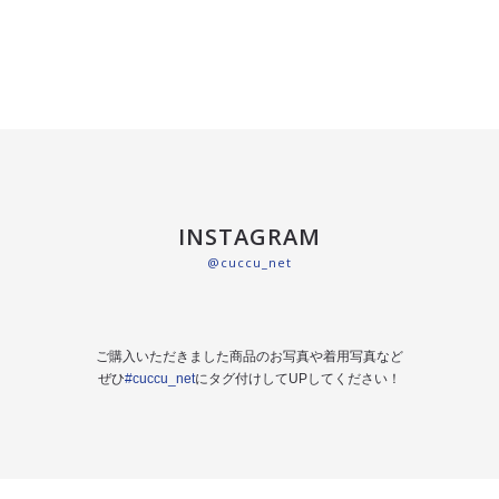
INSTAGRAM
@cuccu_net
ご購入いただきました商品のお写真や着用写真など
ぜひ
#cuccu_net
にタグ付けしてUPしてください！