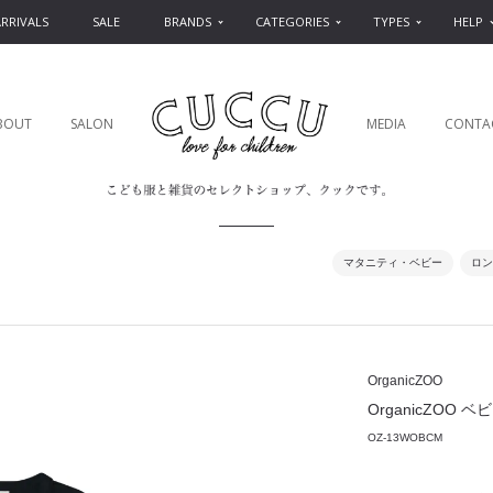
RRIVALS
SALE
BRANDS
CATEGORIES
TYPES
HELP
BOUT
SALON
MEDIA
CONTA
マタニティ・ベビー
ロン
OrganicZOO
OrganicZOO ベビー肌
OZ-13WOBCM