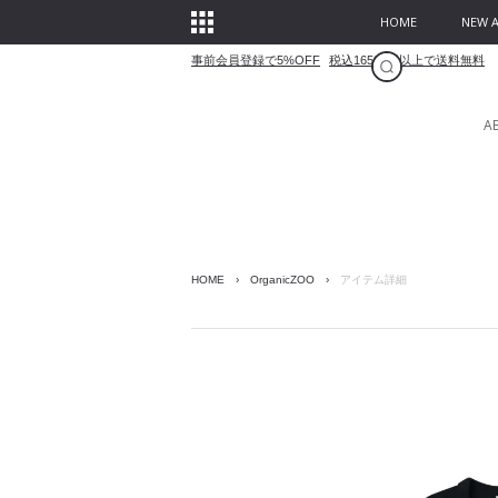
HOME
NEW A
事前会員登録で5%OFF
税込16500円以上で送料無料
A
HOME
›
OrganicZOO
›
アイテム詳細