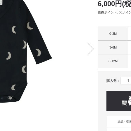
6,000円(
獲得ポイント: 66ポイ
0-3M
3-6M
6-12M
購入数：
返品・交