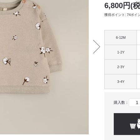
6,800円(
獲得ポイント: 74ポイ
6-12M
1-2Y
2-3Y
3-4Y
購入数：