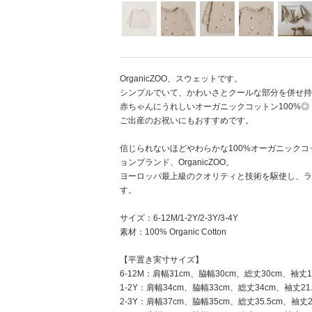
OrganicZOO、スウェットです。
シンプルでいて、かわいさとクールな部分を併せ持
赤ちゃんにうれしいオーガニックコットン100%◎
ご出産のお祝いにもおすすめです。
信じられないほどやわらかな100%オーガニック
ョンブランド、OrganicZOO。
ヨーロッパ最上級のクオリティと技術を駆使し、ラ
す。
サイズ：6-12M/1-2Y/2-3Y/3-4Y
素材：100% Organic Cotton
【平置き実寸サイズ】
6-12M：肩幅31cm、脇幅30cm、総丈30cm、袖丈1
1-2Y：肩幅34cm、脇幅33cm、総丈34cm、袖丈21.
2-3Y：肩幅37cm、脇幅35cm、総丈35.5cm、袖丈22