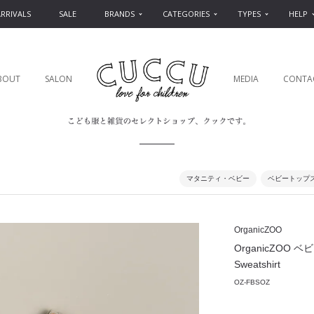
RRIVALS
SALE
BRANDS
CATEGORIES
TYPES
HELP
BOUT
SALON
MEDIA
CONTA
マタニティ・ベビー
ベビートップ
OrganicZOO
OrganicZOO ベ
Sweatshirt
OZ-FBSOZ