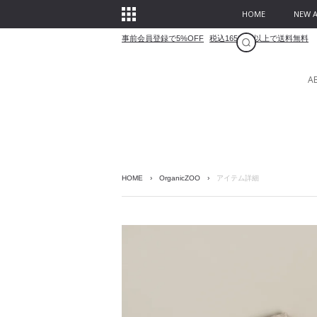
HOME
NEW A
事前会員登録で5%OFF
税込16500円以上で送料無料
A
HOME
›
OrganicZOO
›
アイテム詳細