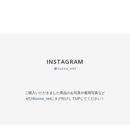
INSTAGRAM
@cuccu_net
ご購入いただきました商品のお写真や着用写真など
ぜひ
#cuccu_net
にタグ付けしてUPしてください！