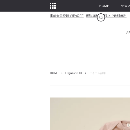
HOME
NEW A
事前会員登録で5%OFF
税込16500円以上で送料無料
A
HOME
›
OrganicZOO
›
アイテム詳細