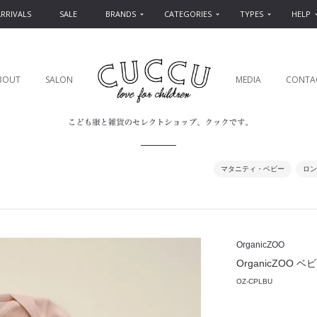
RRIVALS
SALE
BRANDS
CATEGORIES
TYPES
HELP
BOUT
SALON
MEDIA
CONTA
マタニティ・ベビー
ロン
OrganicZOO
OrganicZOO ベビ
OZ-CPLBU