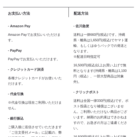
お支払い方法
配送方法
- Amazon Pay
- 佐川急便
Amazon Payでお支払いいただけま
送料は一律660円(税込)です。沖縄
す。
県・離島は1,650円(税込)でヤマト運
輸、もしくはゆうパックでの発送と
- PayPay
なります。
※配達日時指定可
PayPayでお支払いいただけます。
16,500円(税込)以上お買い上げで無
- クレジットカード決済
料となります(沖縄県・離島は1,100
円（税込）、一部大型商品は対象
各種クレジットカードがお使いいた
外)。
だけます。
- クリックポスト
- 代金引換
送料は全国一律330円(税込)です。ポ
※代金引換は現在ご利用いただけま
スト投函となり補償はございませ
せん。
ん。ご利用いただけない商品がござ
います。納期のお約束はできかねま
- 銀行振込
すので、お急ぎの方はご遠慮くださ
ご購入後に送信させていただきます
い。
「ご注文受付メール」に記載の、弊
16,500円(税込)以上お買い上げで無