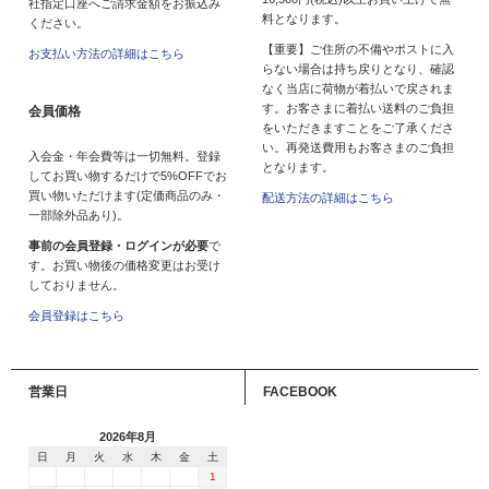
社指定口座へご請求金額をお振込み
料となります。
ください。
【重要】ご住所の不備やポストに入
お支払い方法の詳細はこちら
らない場合は持ち戻りとなり、確認
なく当店に荷物が着払いで戻されま
す。お客さまに着払い送料のご負担
会員価格
をいただきますことをご了承くださ
い。再発送費用もお客さまのご負担
入会金・年会費等は一切無料。登録
となります。
してお買い物するだけで5%OFFでお
買い物いただけます(定価商品のみ・
配送方法の詳細はこちら
一部除外品あり)。
事前の会員登録・ログインが必要
で
す。お買い物後の価格変更はお受け
しておりません。
会員登録はこちら
営業日
FACEBOOK
2026年8月
日
月
火
水
木
金
土
1