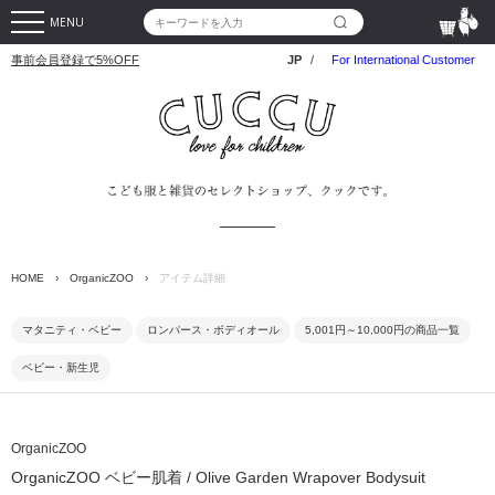
MENU
事前会員登録で5%OFF
JP
/
For International Customer
HOME
›
OrganicZOO
›
アイテム詳細
マタニティ・ベビー
ロンパース・ボディオール
5,001円～10,000円の商品一覧
ベビー・新生児
OrganicZOO
OrganicZOO ベビー肌着 / Olive Garden Wrapover Bodysuit