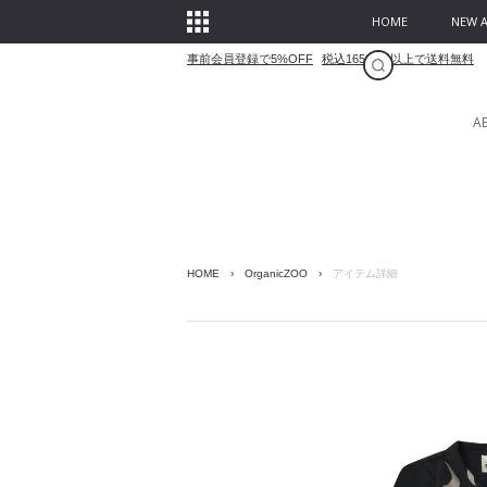
HOME
NEW A
事前会員登録で5%OFF
税込16500円以上で送料無料
A
HOME
›
OrganicZOO
›
アイテム詳細