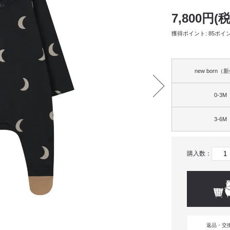
7,800円(
獲得ポイント: 85ポイ
new born
0-3M
3-6M
購入数：
返品・交