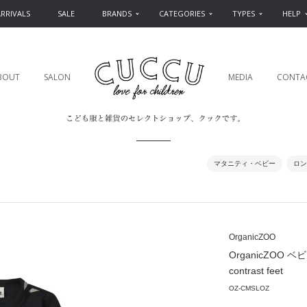
RRIVALS
SALE
BRANDS
CATEGORIES
TYPES
HELP
BOUT
SALON
MEDIA
CONTA
マタニティ・ベビー
ロン
OrganicZOO
OrganicZOO ベビー
contrast feet
OZ-CMSLOZ