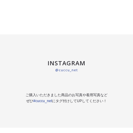
INSTAGRAM
@cuccu_net
ご購入いただきました商品のお写真や着用写真など
ぜひ
#cuccu_net
にタグ付けしてUPしてください！