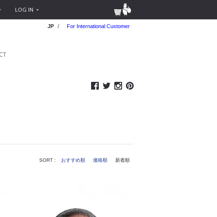
LOG IN
JP
/
For International Customer
CT
SORT :
おすすめ順
価格順
新着順