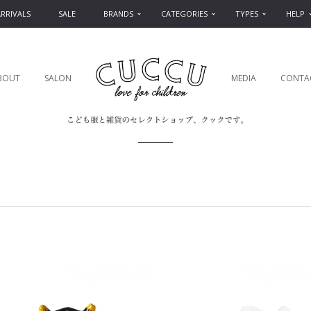
RRIVALS
SALE
BRANDS
CATEGORIES
TYPES
HELP
BOUT
SALON
MEDIA
CONTA