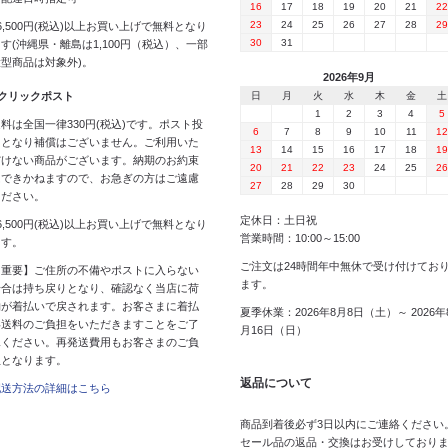
16
17
18
19
20
21
22
23
24
25
26
27
28
29
6,500円(税込)以上お買い上げで無料となり
30
31
す(沖縄県・離島は1,100円（税込）、一部
大型商品は対象外)。
2026年9月
 クリックポスト
日
月
火
水
木
金
土
1
2
3
4
5
料は全国一律330円(税込)です。ポスト投
6
7
8
9
10
11
12
函となり補償はございません。ご利用いた
13
14
15
16
17
18
19
だけない商品がございます。納期のお約束
20
21
22
23
24
25
26
はできかねますので、お急ぎの方はご遠慮
27
28
29
30
ください。
定休日：土日祝
6,500円(税込)以上お買い上げで無料となり
営業時間：10:00～15:00
ます。
ご注文は24時間年中無休で受け付けてお
【重要】ご住所の不備やポストに入らない
ます。
場合は持ち戻りとなり、確認なく当店に荷
物が着払いで戻されます。お客さまに着払
夏季休業：2026年8月8日（土）～ 2026年
い送料のご負担をいただきますことをご了
月16日（日）
承ください。再発送費用もお客さまのご負
担となります。
返品について
配送方法の詳細はこちら
商品到着後必ず3日以内にご連絡ください
セール品の返品・交換はお受けしており