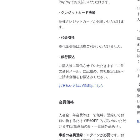
PayPayでお支払いいただけます。
1
- クレジットカード決済
ま
各種クレジットカードがお使いいただけま
す。
-
- 代金引換
送
※代金引換は現在ご利用いただけません。
- 銀行振込
ご購入後に送信させていただきます「ご注
1
文受付メール」に記載の、弊社指定口座へ
ご請求金額をお振込みください。
お支払い方法の詳細はこちら
会員価格
入会金・年会費等は一切無料。登録してお
買い物するだけで5%OFFでお買い物いただ
けます(定価商品のみ・一部除外品あり)。
事前の会員登録・ログインが必要
です。お