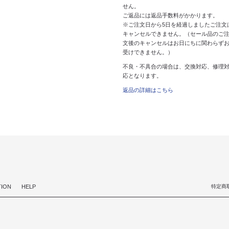
せん。
ご返品には返品手数料がかかります。
※ご注文日から5日を経過しましたご注文
キャンセルできません。（セール品のご
文後のキャンセルはお日にちに関わらず
受けできません。）
不良・不具合の場合は、交換対応、修理
応となります。
返品の詳細はこちら
TION
HELP
特定商