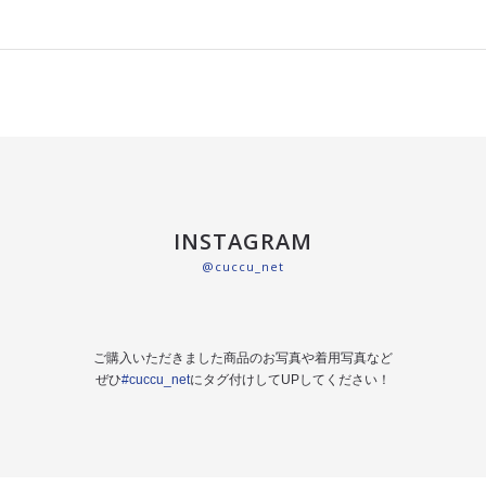
INSTAGRAM
@cuccu_net
ご購入いただきました商品のお写真や着用写真など
ぜひ
#cuccu_net
にタグ付けしてUPしてください！