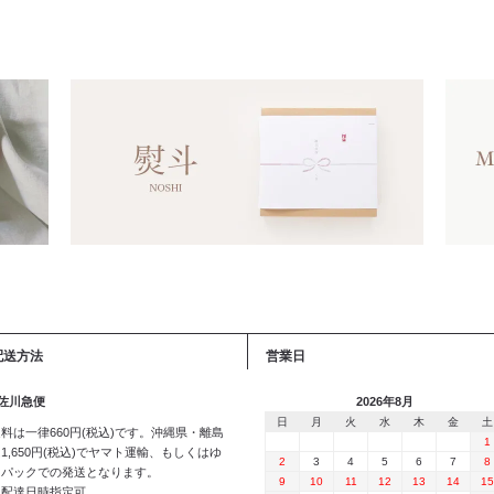
配送方法
営業日
 佐川急便
2026年8月
日
月
火
水
木
金
土
料は一律660円(税込)です。沖縄県・離島
1
1,650円(税込)でヤマト運輸、もしくはゆ
2
3
4
5
6
7
8
うパックでの発送となります。
9
10
11
12
13
14
15
※配達日時指定可