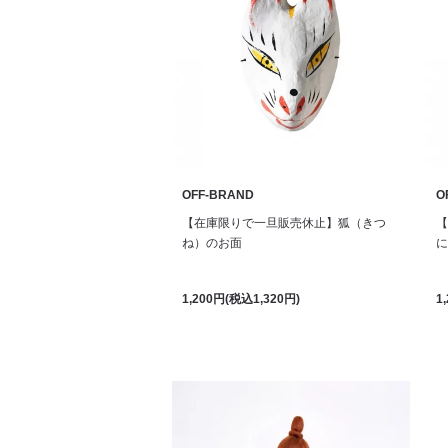
OFF-BRAND
O
【在庫限りで一旦販売休止】狐（きつ
【
ね）のお面
に
1,200円(税込1,320円)
1