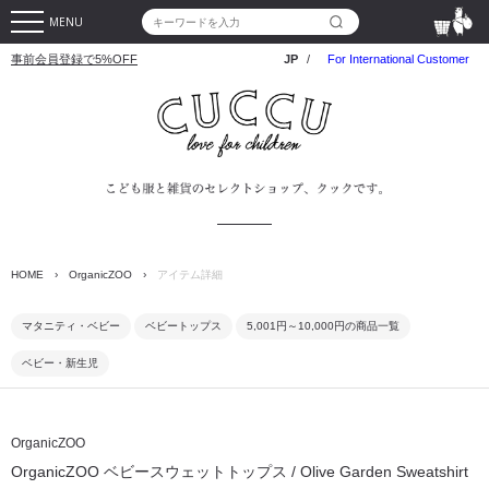
MENU
事前会員登録で5%OFF
JP
/
For International Customer
HOME
›
OrganicZOO
›
アイテム詳細
マタニティ・ベビー
ベビートップス
5,001円～10,000円の商品一覧
ベビー・新生児
OrganicZOO
OrganicZOO ベビースウェットトップス / Olive Garden Sweatshirt