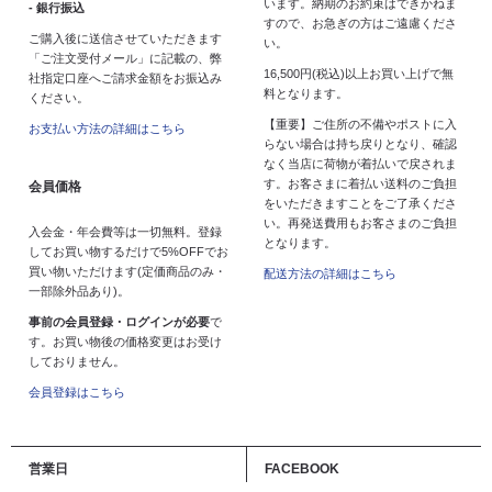
います。納期のお約束はできかねま
- 銀行振込
すので、お急ぎの方はご遠慮くださ
ご購入後に送信させていただきます
い。
「ご注文受付メール」に記載の、弊
16,500円(税込)以上お買い上げで無
社指定口座へご請求金額をお振込み
料となります。
ください。
【重要】ご住所の不備やポストに入
お支払い方法の詳細はこちら
らない場合は持ち戻りとなり、確認
なく当店に荷物が着払いで戻されま
す。お客さまに着払い送料のご負担
会員価格
をいただきますことをご了承くださ
い。再発送費用もお客さまのご負担
入会金・年会費等は一切無料。登録
となります。
してお買い物するだけで5%OFFでお
買い物いただけます(定価商品のみ・
配送方法の詳細はこちら
一部除外品あり)。
事前の会員登録・ログインが必要
で
す。お買い物後の価格変更はお受け
しておりません。
会員登録はこちら
営業日
FACEBOOK