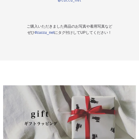
@cuccu_net
ご購入いただきました商品のお写真や着用写真など
ぜひ
#cuccu_net
にタグ付けしてUPしてください！