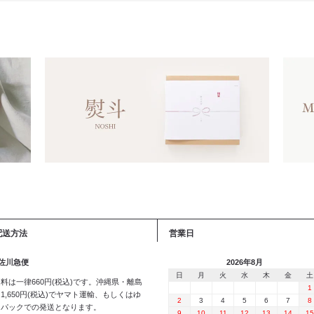
配送方法
営業日
 佐川急便
2026年8月
日
月
火
水
木
金
土
料は一律660円(税込)です。沖縄県・離島
1
1,650円(税込)でヤマト運輸、もしくはゆ
2
3
4
5
6
7
8
うパックでの発送となります。
9
10
11
12
13
14
15