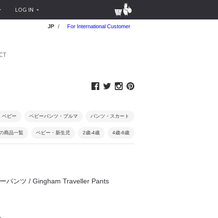
LOG IN
JP
/
For International Customer
CT
・ベビー
ベビーパンツ・ブルマ
パンツ・スカート
0円の商品一覧
ベビー・新生児
2歳-4歳
4歳-6歳
パンツ / Gingham Traveller Pants