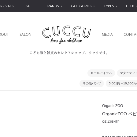
RRIVALS
SALE
BRANDS
CATEGORIES
TYPES
HELP
BOUT
SALON
MEDIA
CONTA
セールアイテム
マタニティ
その他パンツ
5,001円～10,00
OrganicZOO
OrganicZOO ベビー
OZ-13GHTP