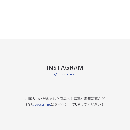
INSTAGRAM
@cuccu_net
ご購入いただきました商品のお写真や着用写真など
ぜひ
#cuccu_net
にタグ付けしてUPしてください！