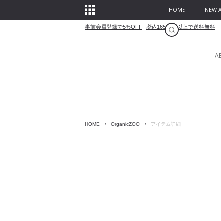
HOME
NEW A
事前会員登録で5%OFF
税込16500円以上で送料無料
A
HOME
›
OrganicZOO
›
アイテム詳細