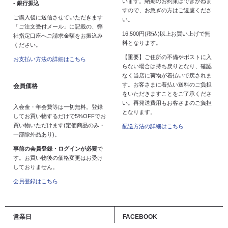
います。納期のお約束はできかねま
- 銀行振込
すので、お急ぎの方はご遠慮くださ
ご購入後に送信させていただきます
い。
「ご注文受付メール」に記載の、弊
16,500円(税込)以上お買い上げで無
社指定口座へご請求金額をお振込み
料となります。
ください。
【重要】ご住所の不備やポストに入
お支払い方法の詳細はこちら
らない場合は持ち戻りとなり、確認
なく当店に荷物が着払いで戻されま
す。お客さまに着払い送料のご負担
会員価格
をいただきますことをご了承くださ
い。再発送費用もお客さまのご負担
入会金・年会費等は一切無料。登録
となります。
してお買い物するだけで5%OFFでお
買い物いただけます(定価商品のみ・
配送方法の詳細はこちら
一部除外品あり)。
事前の会員登録・ログインが必要
で
す。お買い物後の価格変更はお受け
しておりません。
会員登録はこちら
営業日
FACEBOOK