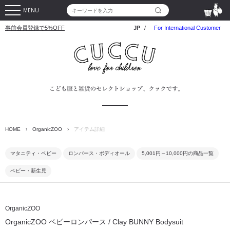
MENU
事前会員登録で5%OFF
JP
/
For International Customer
HOME
›
OrganicZOO
›
アイテム詳細
マタニティ・ベビー
ロンパース・ボディオール
5,001円～10,000円の商品一覧
ベビー・新生児
OrganicZOO
OrganicZOO ベビーロンパース / Clay BUNNY Bodysuit