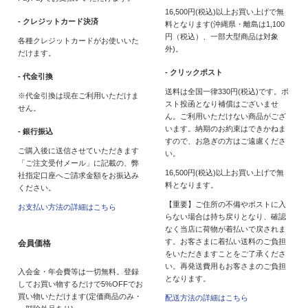
16,500円(税込)以上お買い上げで無
- クレジットカード決済
料となります(沖縄県・離島は1,100
円（税込）、一部大型商品は対象
各種クレジットカードがお使いいた
外)。
だけます。
- クリックポスト
- 代金引換
送料は全国一律330円(税込)です。ポ
※代金引換は現在ご利用いただけま
スト投函となり補償はございませ
せん。
ん。ご利用いただけない商品がござ
います。納期のお約束はできかねま
- 銀行振込
すので、お急ぎの方はご遠慮くださ
ご購入後に送信させていただきます
い。
「ご注文受付メール」に記載の、弊
16,500円(税込)以上お買い上げで無
社指定口座へご請求金額をお振込み
料となります。
ください。
【重要】ご住所の不備やポストに入
お支払い方法の詳細はこちら
らない場合は持ち戻りとなり、確認
なく当店に荷物が着払いで戻されま
す。お客さまに着払い送料のご負担
会員価格
をいただきますことをご了承くださ
い。再発送費用もお客さまのご負担
入会金・年会費等は一切無料。登録
となります。
してお買い物するだけで5%OFFでお
買い物いただけます(定価商品のみ・
配送方法の詳細はこちら