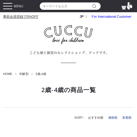
MENU
事前会員登録で5%OFF
JP
/
For International Customer
HOME
›
年齢別
›
2歳-4歳
2歳-4歳の商品一覧
SORT :
おすすめ順
価格順
新着順