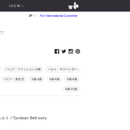
LOG IN
JP
/
For International Customer
CT
バッグ・ファッション小物
ベルト・サスペンダー
ベビー・新生児
2歳-4歳
4歳-6歳
6歳-8歳
8歳-10歳
ト / Tyrolean Belt ivory