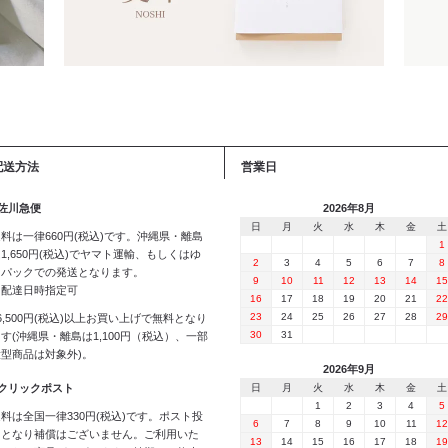
配送方法
営業日
 佐川急便
2026年8月
日
月
火
水
木
金
土
料は一律660円(税込)です。沖縄県・離島
1
1,650円(税込)でヤマト運輸、もしくはゆ
2
3
4
5
6
7
8
うパックでの発送となります。
9
10
11
12
13
14
15
※配達日時指定可
16
17
18
19
20
21
22
23
24
25
26
27
28
29
6,500円(税込)以上お買い上げで無料となり
30
31
す(沖縄県・離島は1,100円（税込）、一部
大型商品は対象外)。
2026年9月
 クリックポスト
日
月
火
水
木
金
土
1
2
3
4
5
料は全国一律330円(税込)です。ポスト投
6
7
8
9
10
11
12
函となり補償はございません。ご利用いた
13
14
15
16
17
18
19