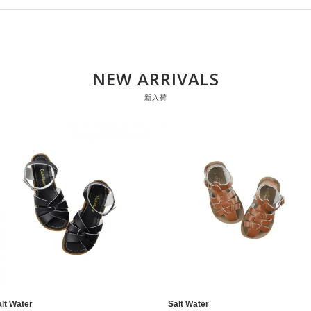
NEW ARRIVALS
新入荷
lt Water
Salt Water