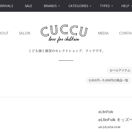
RRIVALS
SALE
BRANDS
CATEGORIES
TYPES
HELP
BOUT
SALON
MEDIA
CONTA
セールアイテム
3,001円～5,000円の商品一覧
eLfinFolk
eLfinFolk キッズベル
elf-241A54-IV-M