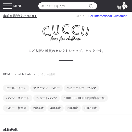
MENU
事前会員登録で5%OFF
JP
/
For International Customer
HOME
›
eLfinFolk
›
アイテム詳細
セールアイテム
マタニティ・ベビー
ベビーパンツ・ブルマ
パンツ・スカート
ショートパンツ
5,001円～10,000円の商品一覧
ベビー・新生児
2歳-4歳
4歳-6歳
6歳-8歳
8歳-10歳
eLfinFolk