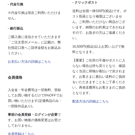
- クリックポスト
- 代金引換
送料は全国一律330円(税込)です。ポ
※代金引換は現在ご利用いただけま
スト投函となり補償はございませ
せん。
ん。ご利用いただけない商品がござ
います。納期のお約束はできかねま
- 銀行振込
すので、お急ぎの方はご遠慮くださ
ご購入後に送信させていただきます
い。
「ご注文受付メール」に記載の、弊
16,500円(税込)以上お買い上げで無
社指定口座へご請求金額をお振込み
料となります。
ください。
【重要】ご住所の不備やポストに入
お支払い方法の詳細はこちら
らない場合は持ち戻りとなり、確認
なく当店に荷物が着払いで戻されま
す。お客さまに着払い送料のご負担
会員価格
をいただきますことをご了承くださ
い。再発送費用もお客さまのご負担
入会金・年会費等は一切無料。登録
となります。
してお買い物するだけで5%OFFでお
買い物いただけます(定価商品のみ・
配送方法の詳細はこちら
一部除外品あり)。
事前の会員登録・ログインが必要
で
す。お買い物後の価格変更はお受け
しておりません。
会員登録はこちら