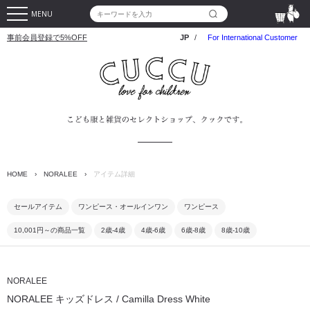
MENU
事前会員登録で5%OFF
JP
/
For International Customer
HOME
›
NORALEE
›
アイテム詳細
セールアイテム
ワンピース・オールインワン
ワンピース
10,001円～の商品一覧
2歳-4歳
4歳-6歳
6歳-8歳
8歳-10歳
NORALEE
NORALEE キッズドレス / Camilla Dress White