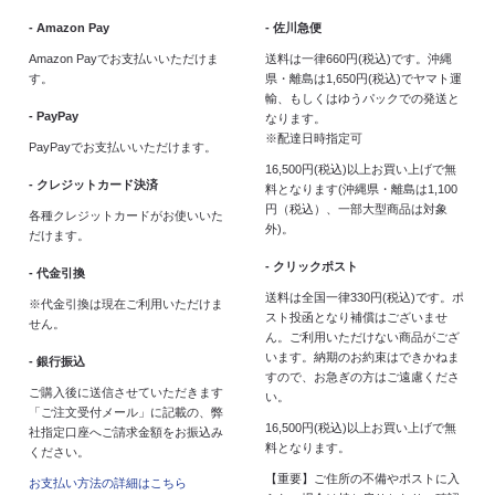
- Amazon Pay
- 佐川急便
Amazon Payでお支払いいただけま
送料は一律660円(税込)です。沖縄
す。
県・離島は1,650円(税込)でヤマト運
輸、もしくはゆうパックでの発送と
- PayPay
なります。
※配達日時指定可
PayPayでお支払いいただけます。
16,500円(税込)以上お買い上げで無
- クレジットカード決済
料となります(沖縄県・離島は1,100
円（税込）、一部大型商品は対象
各種クレジットカードがお使いいた
外)。
だけます。
- クリックポスト
- 代金引換
送料は全国一律330円(税込)です。ポ
※代金引換は現在ご利用いただけま
スト投函となり補償はございませ
せん。
ん。ご利用いただけない商品がござ
います。納期のお約束はできかねま
- 銀行振込
すので、お急ぎの方はご遠慮くださ
ご購入後に送信させていただきます
い。
「ご注文受付メール」に記載の、弊
16,500円(税込)以上お買い上げで無
社指定口座へご請求金額をお振込み
料となります。
ください。
【重要】ご住所の不備やポストに入
お支払い方法の詳細はこちら