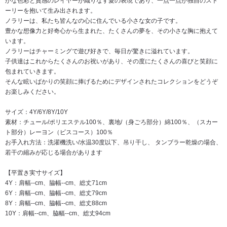
かな色彩と質感のレイヤーが織りなす愛の表現であり、一点一点が独自のスト
ーリーを抱いて生み出されます。
ノラリーは、私たち皆んなの心に住んでいる小さな女の子です。
豊かな想像力と好奇心から生まれた、たくさんの夢を、その小さな胸に抱えて
います。
ノラリーはチャーミングで遊び好きで、毎日が驚きに溢れています。
子供達はこれからたくさんのお祝いがあり、その度にたくさんの喜びと笑顔に
包まれていきます。
そんな眩いばかりの笑顔に捧げるためにデザインされたコレクションをどうぞ
お楽しみください。
サイズ：4Y/6Y/8Y/10Y
素材：チュール/ポリエステル100％、裏地/（身ごろ部分）綿100％、（スカー
ト部分）レーヨン（ビスコース）100％
お手入れ方法：洗濯機洗い/水温30度以下、吊り干し、 タンブラー乾燥の場合、
若干の縮みが応じる場合があります
【平置き実寸サイズ】
4Y：肩幅--cm、脇幅--cm、総丈71cm
6Y：肩幅--cm、脇幅--cm、総丈79cm
8Y：肩幅--cm、脇幅--cm、総丈88cm
10Y：肩幅--cm、脇幅--cm、総丈94cm