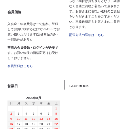
らない場合は持ち戻りとなり、確認
なく当店に荷物が着払いで戻されま
す。お客さまに着払い送料のご負担
会員価格
をいただきますことをご了承くださ
い。再発送費用もお客さまのご負担
入会金・年会費等は一切無料。登録
となります。
してお買い物するだけで5%OFFでお
買い物いただけます(定価商品のみ・
配送方法の詳細はこちら
一部除外品あり)。
事前の会員登録・ログインが必要
で
す。お買い物後の価格変更はお受け
しておりません。
会員登録はこちら
営業日
FACEBOOK
2026年8月
日
月
火
水
木
金
土
1
2
3
4
5
6
7
8
9
10
11
12
13
14
15
16
17
18
19
20
21
22