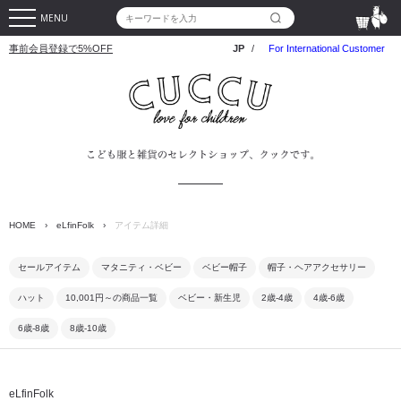
MENU
事前会員登録で5%OFF
JP
/
For International Customer
HOME
›
eLfinFolk
›
アイテム詳細
セールアイテム
マタニティ・ベビー
ベビー帽子
帽子・ヘアアクセサリー
ハット
10,001円～の商品一覧
ベビー・新生児
2歳-4歳
4歳-6歳
6歳-8歳
8歳-10歳
eLfinFolk