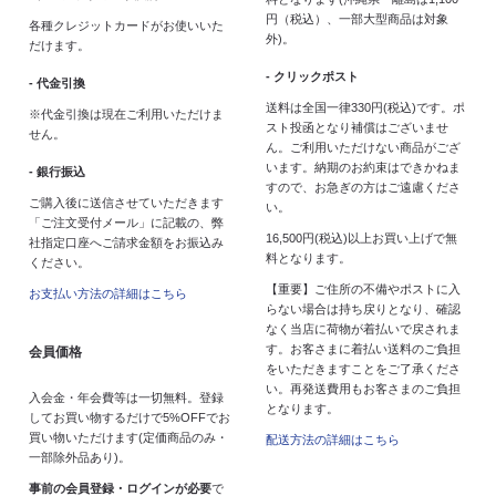
円（税込）、一部大型商品は対象
各種クレジットカードがお使いいた
外)。
だけます。
- クリックポスト
- 代金引換
送料は全国一律330円(税込)です。ポ
※代金引換は現在ご利用いただけま
スト投函となり補償はございませ
せん。
ん。ご利用いただけない商品がござ
います。納期のお約束はできかねま
- 銀行振込
すので、お急ぎの方はご遠慮くださ
ご購入後に送信させていただきます
い。
「ご注文受付メール」に記載の、弊
16,500円(税込)以上お買い上げで無
社指定口座へご請求金額をお振込み
料となります。
ください。
【重要】ご住所の不備やポストに入
お支払い方法の詳細はこちら
らない場合は持ち戻りとなり、確認
なく当店に荷物が着払いで戻されま
す。お客さまに着払い送料のご負担
会員価格
をいただきますことをご了承くださ
い。再発送費用もお客さまのご負担
入会金・年会費等は一切無料。登録
となります。
してお買い物するだけで5%OFFでお
買い物いただけます(定価商品のみ・
配送方法の詳細はこちら
一部除外品あり)。
事前の会員登録・ログインが必要
で