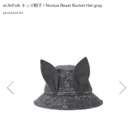
eLfinFolk キッズ帽子 / Noctua Beast Bucket Hat gray
elf-241A10-GY