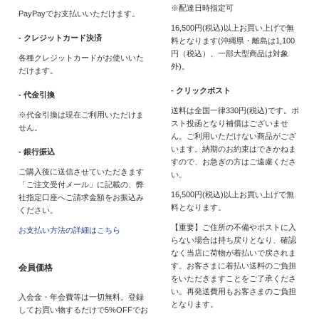
※配達日時指定可
PayPayでお支払いいただけます。
16,500円(税込)以上お買い上げで無
- クレジットカード決済
料となります(沖縄県・離島は1,100
円（税込）、一部大型商品は対象
各種クレジットカードがお使いいた
外)。
だけます。
- クリックポスト
- 代金引換
送料は全国一律330円(税込)です。ポ
※代金引換は現在ご利用いただけま
スト投函となり補償はございませ
せん。
ん。ご利用いただけない商品がござ
います。納期のお約束はできかねま
- 銀行振込
すので、お急ぎの方はご遠慮くださ
ご購入後に送信させていただきます
い。
「ご注文受付メール」に記載の、弊
16,500円(税込)以上お買い上げで無
社指定口座へご請求金額をお振込み
料となります。
ください。
【重要】ご住所の不備やポストに入
お支払い方法の詳細はこちら
らない場合は持ち戻りとなり、確認
なく当店に荷物が着払いで戻されま
す。お客さまに着払い送料のご負担
会員価格
をいただきますことをご了承くださ
い。再発送費用もお客さまのご負担
入会金・年会費等は一切無料。登録
となります。
してお買い物するだけで5%OFFでお