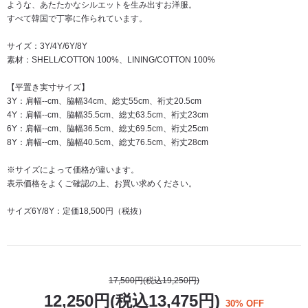
ような、あたたかなシルエットを生み出すお洋服。
すべて韓国で丁寧に作られています。
サイズ：3Y/4Y/6Y/8Y
素材：SHELL/COTTON 100%、LINING/COTTON 100%
【平置き実寸サイズ】
3Y：肩幅--cm、脇幅34cm、総丈55cm、裄丈20.5cm
4Y：肩幅--cm、脇幅35.5cm、総丈63.5cm、裄丈23cm
6Y：肩幅--cm、脇幅36.5cm、総丈69.5cm、裄丈25cm
8Y：肩幅--cm、脇幅40.5cm、総丈76.5cm、裄丈28cm
※サイズによって価格が違います。
表示価格をよくご確認の上、お買い求めください。
サイズ6Y/8Y：定価18,500円（税抜）
17,500円(税込19,250円)
12,250円(税込13,475円)
30% OFF