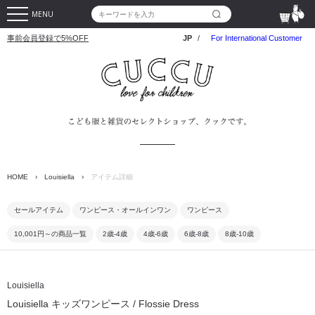
MENU
事前会員登録で5%OFF
JP
/
For International Customer
HOME
›
Louisiella
›
アイテム詳細
セールアイテム
ワンピース・オールインワン
ワンピース
10,001円～の商品一覧
2歳-4歳
4歳-6歳
6歳-8歳
8歳-10歳
Louisiella
Louisiella キッズワンピース / Flossie Dress