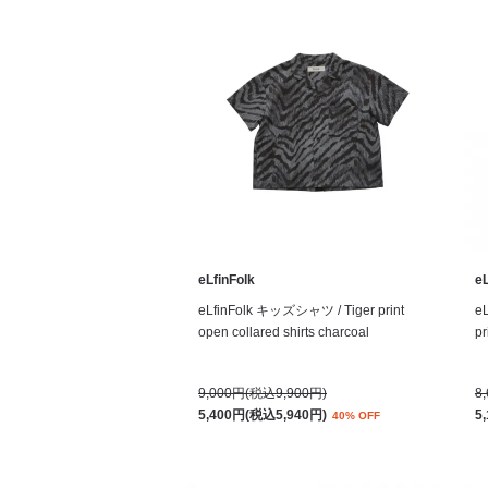
eLfinFolk
eL
eLfinFolk キッズシャツ / Tiger print
e
open collared shirts charcoal
pr
9,000円(税込9,900円)
8
5,400円(税込5,940円)
5
40% OFF