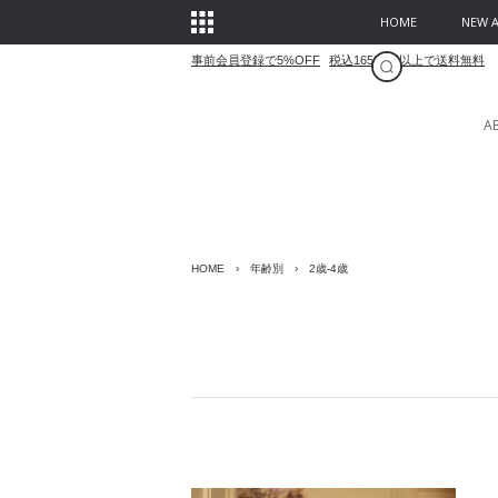
HOME
NEW A
事前会員登録で5%OFF
税込16500円以上で送料無料
A
HOME
›
年齢別
›
2歳-4歳