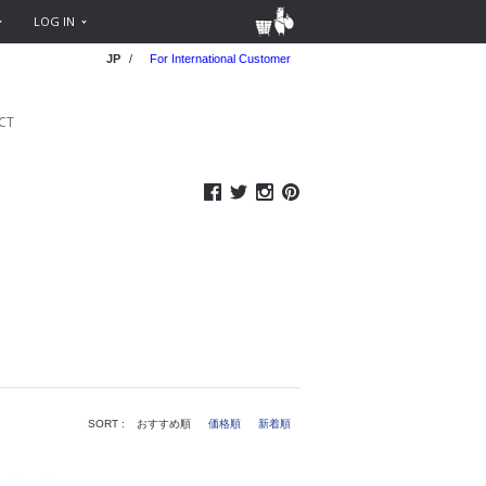
LOG IN
JP
/
For International Customer
CT
SORT :
おすすめ順
価格順
新着順