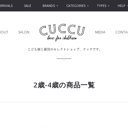
RRIVALS
SALE
BRANDS
CATEGORIES
TYPES
HELP
BOUT
SALON
MEDIA
CONTA
2歳-4歳の商品一覧