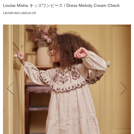
Louise Misha キッズワンピース / Dress Melody Cream Check
LM-GRI-W21-D0016-CR