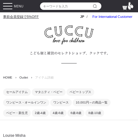
MENU
事前会員登録で5%OFF
JP
/
For International Customer
HOME
›
Outlet
›
アイテム詳細
セールアイテム
マタニティ・ベビー
ベビートップス
ワンピース・オールインワン
ワンピース
10,001円～の商品一覧
ベビー・新生児
2歳-4歳
4歳-6歳
6歳-8歳
8歳-10歳
Louise Misha