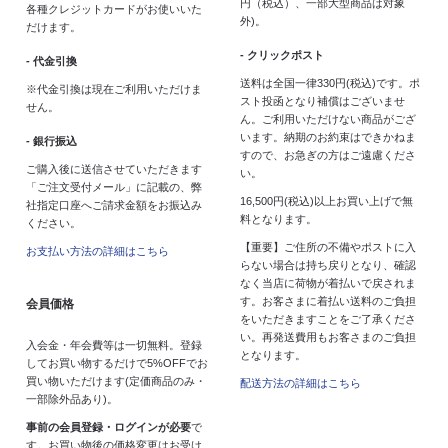
円（税込）、一部大型商品は対象
各種クレジットカードがお使いいた
外)。
だけます。
- クリックポスト
- 代金引換
送料は全国一律330円(税込)です。ポ
※代金引換は現在ご利用いただけま
スト投函となり補償はございませ
せん。
ん。ご利用いただけない商品がござ
います。納期のお約束はできかねま
- 銀行振込
すので、お急ぎの方はご遠慮くださ
ご購入後に送信させていただきます
い。
「ご注文受付メール」に記載の、弊
16,500円(税込)以上お買い上げで無
社指定口座へご請求金額をお振込み
料となります。
ください。
【重要】ご住所の不備やポストに入
お支払い方法の詳細はこちら
らない場合は持ち戻りとなり、確認
なく当店に荷物が着払いで戻されま
す。お客さまに着払い送料のご負担
会員価格
をいただきますことをご了承くださ
い。再発送費用もお客さまのご負担
入会金・年会費等は一切無料。登録
となります。
してお買い物するだけで5%OFFでお
買い物いただけます(定価商品のみ・
配送方法の詳細はこちら
一部除外品あり)。
事前の会員登録・ログインが必要
で
す。お買い物後の価格変更はお受け