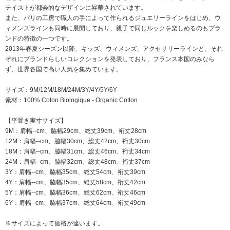
テイストが都会的なデザインに昇華されています。
また、パリの工房で職人の手によって作られるジュエリーラインをはじめ、ウ
ィメンズラインも同時に展開しており、親子で同じルックを楽しめるのもブラ
ンドの特徴の一つです。
2013年春夏シーズン以降、キッズ、ウィメンズ、アクセサリーラインと、それ
ぞれにブランドらしいコレクションを発表しており、フランス本国のみなら
ず、世界各国で高い人気を集めています。
サイズ：9M/12M/18M/24M/3Y/4Y/5Y/6Y
素材：100% Coton Biologique - Organic Cotton
【平置き実寸サイズ】
9M：肩幅--cm、脇幅29cm、総丈39cm、裄丈28cm
12M：肩幅--cm、脇幅30cm、総丈42cm、裄丈30cm
18M：肩幅--cm、脇幅31cm、総丈46cm、裄丈34cm
24M：肩幅--cm、脇幅32cm、総丈48cm、裄丈37cm
3Y：肩幅--cm、脇幅35cm、総丈54cm、裄丈39cm
4Y：肩幅--cm、脇幅35cm、総丈58cm、裄丈42cm
5Y：肩幅--cm、脇幅36cm、総丈62cm、裄丈46cm
6Y：肩幅--cm、脇幅37cm、総丈64cm、裄丈49cm
※サイズによって価格が違います。