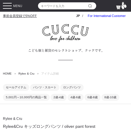
MENU
事前会員登録で5%OFF
JP
/
For International Customer
HOME
›
Rylee & Cru
›
アイテム詳細
セールアイテム
パンツ・スカート
ロングパンツ
5,001円～10,000円の商品一覧
2歳-4歳
4歳-6歳
6歳-8歳
8歳-10歳
Rylee & Cru
Rylee&Cru キッズロングパンツ / oliver pant forest