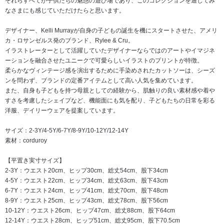
それらすべてが子供たちの魅惑の遊び場であり、このコレクションを通してみ
なさまにも感じていただけたらと思います。
デザイナー、Kelli Murrayが自身の子どもの誕生を機にスタートさせた、アメリ
カ・ロサンゼルス発のブランド、Rylee & Cru。
イラストレーターとして活躍していたデザイナーならではのアートやイマジネ
ーションを融合させたユニークで可愛らしいイラストのプリントが特徴。
柔らかなヴィンテージ感を演出するために手染めされたカットソーは、シーズ
ンを問わず、ブランドの定番アイテムとして高い人気を集めています。
また、自身も子どもを持つ母親としての経験から、肌触りの良い素材感や着や
すさを考慮したシェイプなど、機能面にも気を配り、子どもたちの日常を彩る
洋服、デイリーウェアを提案しています。
サイズ：2-3Y/4-5Y/6-7Y/8-9Y/10-12Y/12-14Y
素材：corduroy
【平置き実寸サイズ】
2-3Y：ウエスト20cm、ヒップ30cm、総丈54cm、股下34cm
4-5Y：ウエスト22cm、ヒップ34cm、総丈63cm、股下43cm
6-7Y：ウエスト24cm、ヒップ41cm、総丈70cm、股下48cm
8-9Y：ウエスト25cm、ヒップ43cm、総丈78cm、股下56cm
10-12Y：ウエスト26cm、ヒップ47cm、総丈88cm、股下64cm
12-14Y：ウエスト28cm、ヒップ51cm、総丈95cm、股下70.5cm