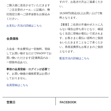
すので、お急ぎの方はご遠慮くださ
ご購入後に送信させていただきます
い。
「ご注文受付メール」に記載の、弊
16,500円(税込)以上お買い上げで無
社指定口座へご請求金額をお振込み
料となります。
ください。
【重要】ご住所の不備やポストに入
お支払い方法の詳細はこちら
らない場合は持ち戻りとなり、確認
なく当店に荷物が着払いで戻されま
す。お客さまに着払い送料のご負担
会員価格
をいただきますことをご了承くださ
い。再発送費用もお客さまのご負担
入会金・年会費等は一切無料。登録
となります。
してお買い物するだけで5%OFFでお
買い物いただけます(定価商品のみ・
配送方法の詳細はこちら
一部除外品あり)。
事前の会員登録・ログインが必要
で
す。お買い物後の価格変更はお受け
しておりません。
会員登録はこちら
営業日
FACEBOOK