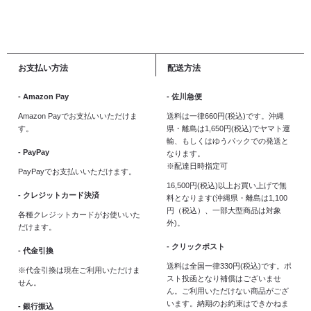
お支払い方法
配送方法
- Amazon Pay
- 佐川急便
Amazon Payでお支払いいただけま
送料は一律660円(税込)です。沖縄
す。
県・離島は1,650円(税込)でヤマト運
輸、もしくはゆうパックでの発送と
- PayPay
なります。
※配達日時指定可
PayPayでお支払いいただけます。
16,500円(税込)以上お買い上げで無
- クレジットカード決済
料となります(沖縄県・離島は1,100
円（税込）、一部大型商品は対象
各種クレジットカードがお使いいた
外)。
だけます。
- クリックポスト
- 代金引換
送料は全国一律330円(税込)です。ポ
※代金引換は現在ご利用いただけま
スト投函となり補償はございませ
せん。
ん。ご利用いただけない商品がござ
います。納期のお約束はできかねま
- 銀行振込