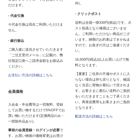
外)。
だけます。
- クリックポスト
- 代金引換
送料は全国一律330円(税込)です。ポ
※代金引換は現在ご利用いただけま
スト投函となり補償はございませ
せん。
ん。ご利用いただけない商品がござ
います。納期のお約束はできかねま
- 銀行振込
すので、お急ぎの方はご遠慮くださ
ご購入後に送信させていただきます
い。
「ご注文受付メール」に記載の、弊
16,500円(税込)以上お買い上げで無
社指定口座へご請求金額をお振込み
料となります。
ください。
【重要】ご住所の不備やポストに入
お支払い方法の詳細はこちら
らない場合は持ち戻りとなり、確認
なく当店に荷物が着払いで戻されま
す。お客さまに着払い送料のご負担
会員価格
をいただきますことをご了承くださ
い。再発送費用もお客さまのご負担
入会金・年会費等は一切無料。登録
となります。
してお買い物するだけで5%OFFでお
買い物いただけます(定価商品のみ・
配送方法の詳細はこちら
一部除外品あり)。
事前の会員登録・ログインが必要
で
す。お買い物後の価格変更はお受け