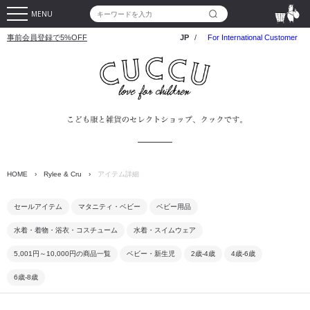
MENU
事前会員登録で5%OFF
JP
/
For International Customer
HOME
›
Rylee & Cru
›
アイテム詳細
セールアイテム
マタニティ・ベビー
ベビー用品
水着・着物・浴衣・コスチューム
水着・スイムウェア
5,001円～10,000円の商品一覧
ベビー・新生児
2歳-4歳
4歳-6歳
6歳-8歳