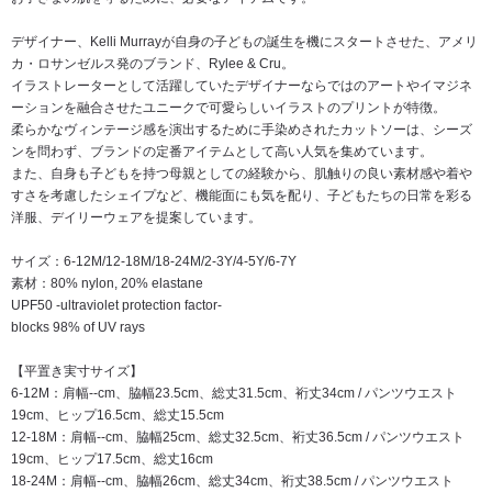
デザイナー、Kelli Murrayが自身の子どもの誕生を機にスタートさせた、アメリ
カ・ロサンゼルス発のブランド、Rylee & Cru。
イラストレーターとして活躍していたデザイナーならではのアートやイマジネ
ーションを融合させたユニークで可愛らしいイラストのプリントが特徴。
柔らかなヴィンテージ感を演出するために手染めされたカットソーは、シーズ
ンを問わず、ブランドの定番アイテムとして高い人気を集めています。
また、自身も子どもを持つ母親としての経験から、肌触りの良い素材感や着や
すさを考慮したシェイプなど、機能面にも気を配り、子どもたちの日常を彩る
洋服、デイリーウェアを提案しています。
サイズ：6-12M/12-18M/18-24M/2-3Y/4-5Y/6-7Y
素材：80% nylon, 20% elastane
UPF50 -ultraviolet protection factor-
blocks 98% of UV rays
【平置き実寸サイズ】
6-12M：肩幅--cm、脇幅23.5cm、総丈31.5cm、裄丈34cm / パンツウエスト
19cm、ヒップ16.5cm、総丈15.5cm
12-18M：肩幅--cm、脇幅25cm、総丈32.5cm、裄丈36.5cm / パンツウエスト
19cm、ヒップ17.5cm、総丈16cm
18-24M：肩幅--cm、脇幅26cm、総丈34cm、裄丈38.5cm / パンツウエスト