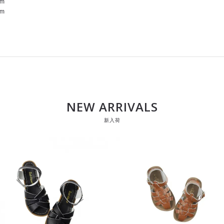
m
m
NEW ARRIVALS
新入荷