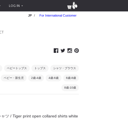
LOG IN
JP
/
For International Customer
CT
ベビートップス
トップス
シャツ・ブラウス
ベビー・新生児
2歳-4歳
4歳-6歳
6歳-8歳
8歳-10歳
 / Tiger print open collared shirts white