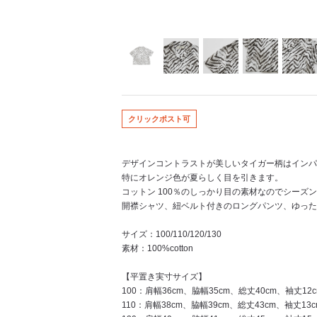
クリックポスト可
デザインコントラストが美しいタイガー柄はインパ
特にオレンジ色が夏らしく目を引きます。
コットン 100％のしっかり目の素材なのでシーズ
開襟シャツ、紐ベルト付きのロングパンツ、ゆっ
サイズ：100/110/120/130
素材：100%cotton
【平置き実寸サイズ】
100：肩幅36cm、脇幅35cm、総丈40cm、袖丈12c
110：肩幅38cm、脇幅39cm、総丈43cm、袖丈13c