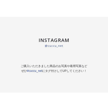
INSTAGRAM
@cuccu_net
ご購入いただきました商品のお写真や着用写真など
ぜひ
#cuccu_net
にタグ付けしてUPしてください！