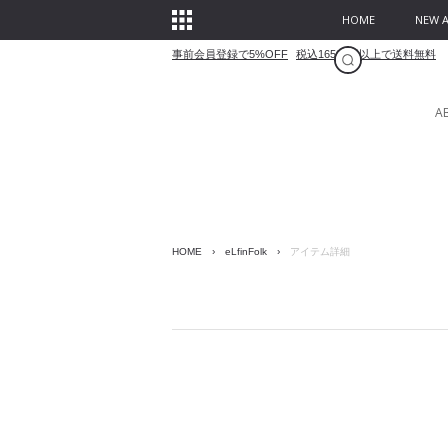
HOME
NEW A
事前会員登録で5%OFF
税込16500円以上で送料無料
A
HOME
›
eLfinFolk
›
アイテム詳細