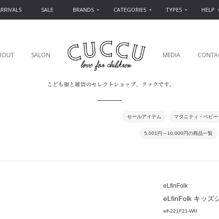
RRIVALS
SALE
BRANDS
CATEGORIES
TYPES
HELP
BOUT
SALON
MEDIA
CONTA
セールアイテム
マタニティ・ベビー
5,001円～10,000円の商品一覧
eLfinFolk
eLfinFolk キッズシャツ
elf-221F21-WH