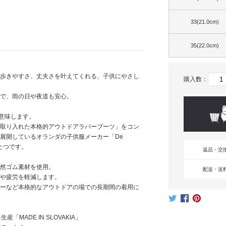
33(21.0cm)
35(22.0cm)
歩きやすさ、丈夫さを叶えてくれる、子供にやさし
購入数：
で、雨の日や夜道も安心。
を意味します。
取り入れた本格的アウトドアラバーブーツ」をコン
展開しているオランダの子供服メーカー「De
ひとつです。
返品・交
然ゴム素材を使用。
配送・送
や疲労を軽減します。
ーなど本格的なアウトドアの場での長期間の着用に
MADE IN SLOVAKIA」