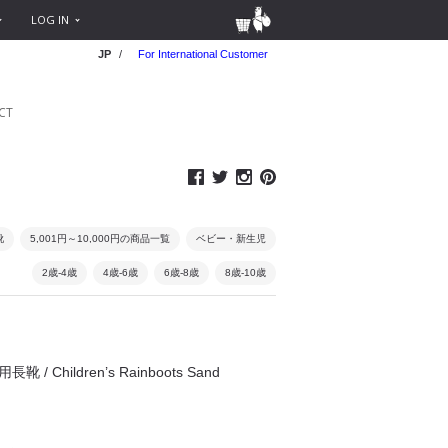
LOG IN
JP
/
For International Customer
CT
靴
5,001円～10,000円の商品一覧
ベビー・新生児
2歳-4歳
4歳-6歳
6歳-8歳
8歳-10歳
靴 / Children’s Rainboots Sand