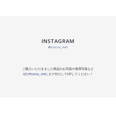
INSTAGRAM
@cuccu_net
ご購入いただきました商品のお写真や着用写真など
ぜひ
#cuccu_net
にタグ付けしてUPしてください！