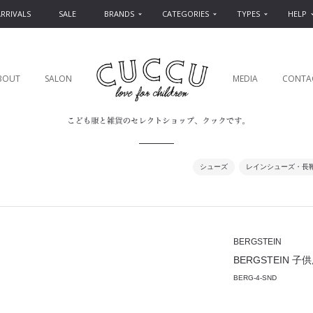
RRIVALS
SALE
BRANDS
CATEGORIES
TYPES
HELP
BOUT
SALON
MEDIA
CONTA
シューズ
レインシューズ・長
BERGSTEIN
BERGSTEIN 子供用長
BERG-4-SND