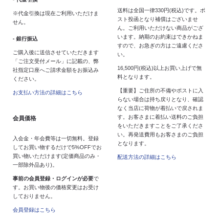
送料は全国一律330円(税込)です。ポ
※代金引換は現在ご利用いただけま
スト投函となり補償はございませ
せん。
ん。ご利用いただけない商品がござ
います。納期のお約束はできかねま
- 銀行振込
すので、お急ぎの方はご遠慮くださ
ご購入後に送信させていただきます
い。
「ご注文受付メール」に記載の、弊
16,500円(税込)以上お買い上げで無
社指定口座へご請求金額をお振込み
料となります。
ください。
【重要】ご住所の不備やポストに入
お支払い方法の詳細はこちら
らない場合は持ち戻りとなり、確認
なく当店に荷物が着払いで戻されま
す。お客さまに着払い送料のご負担
会員価格
をいただきますことをご了承くださ
い。再発送費用もお客さまのご負担
入会金・年会費等は一切無料。登録
となります。
してお買い物するだけで5%OFFでお
買い物いただけます(定価商品のみ・
配送方法の詳細はこちら
一部除外品あり)。
事前の会員登録・ログインが必要
で
す。お買い物後の価格変更はお受け
しておりません。
会員登録はこちら