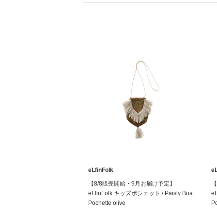
eLfinFolk
eL
【8/8販売開始・9月お届け予定】
【
eLfinFolk キッズポシェット / Paisly Boa
e
Pochette olive
Po