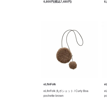
6,800円(税込7,480円)
6
eLfinFolk
eL
eLfinFolk 丸ポシェット / Curly Boa
e
pochette brown
po