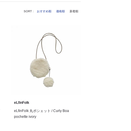
SORT :
おすすめ順
価格順
新着順
eLfinFolk
eLfinFolk 丸ポシェット / Curly Boa
pochette ivory