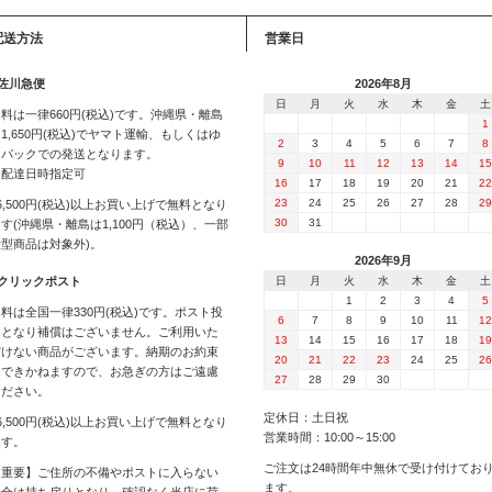
配送方法
営業日
 佐川急便
2026年8月
日
月
火
水
木
金
土
料は一律660円(税込)です。沖縄県・離島
1
1,650円(税込)でヤマト運輸、もしくはゆ
2
3
4
5
6
7
8
うパックでの発送となります。
9
10
11
12
13
14
15
※配達日時指定可
16
17
18
19
20
21
22
23
24
25
26
27
28
29
6,500円(税込)以上お買い上げで無料となり
30
31
す(沖縄県・離島は1,100円（税込）、一部
大型商品は対象外)。
2026年9月
 クリックポスト
日
月
火
水
木
金
土
1
2
3
4
5
料は全国一律330円(税込)です。ポスト投
6
7
8
9
10
11
12
函となり補償はございません。ご利用いた
13
14
15
16
17
18
19
だけない商品がございます。納期のお約束
20
21
22
23
24
25
26
はできかねますので、お急ぎの方はご遠慮
27
28
29
30
ください。
定休日：土日祝
6,500円(税込)以上お買い上げで無料となり
営業時間：10:00～15:00
ます。
ご注文は24時間年中無休で受け付けてお
【重要】ご住所の不備やポストに入らない
ます。