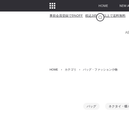
HOME
NEW A
事前会員登録で5%OFF
税込16500円以上で送料無料
A
HOME
›
カテゴリ
›
バッグ・ファッション小物
バッグ
ネクタイ・蝶