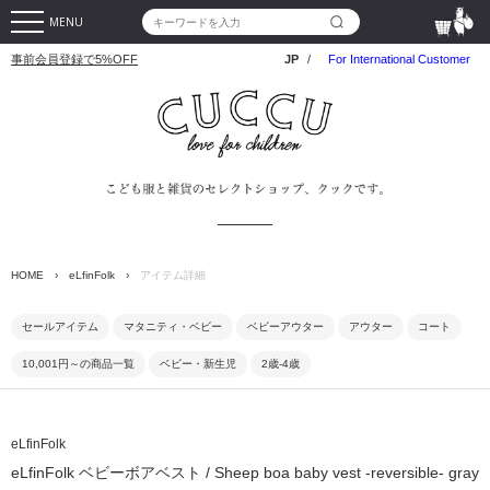
MENU
事前会員登録で5%OFF
JP
/
For International Customer
HOME
›
eLfinFolk
›
アイテム詳細
セールアイテム
マタニティ・ベビー
ベビーアウター
アウター
コート
10,001円～の商品一覧
ベビー・新生児
2歳-4歳
eLfinFolk
eLfinFolk ベビーボアベスト / Sheep boa baby vest -reversible- gray