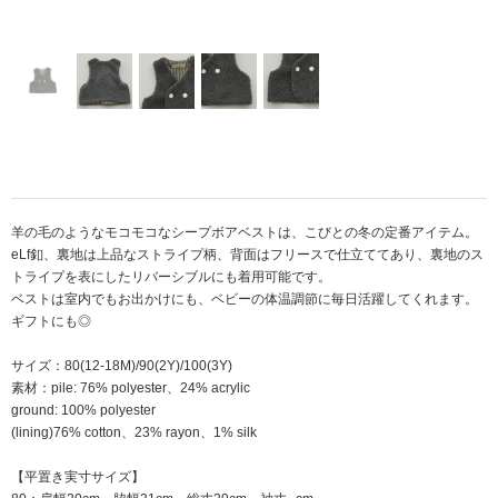
羊の毛のようなモコモコなシープボアベストは、こびとの冬の定番アイテム。
eLf釦、裏地は上品なストライプ柄、背面はフリースで仕立ててあり、裏地のス
トライプを表にしたリバーシブルにも着用可能です。
ベストは室内でもお出かけにも、ベビーの体温調節に毎日活躍してくれます。
ギフトにも◎
サイズ：80(12-18M)/90(2Y)/100(3Y)
素材：pile: 76% polyester、24% acrylic
ground: 100% polyester
(lining)76% cotton、23% rayon、1% silk
【平置き実寸サイズ】