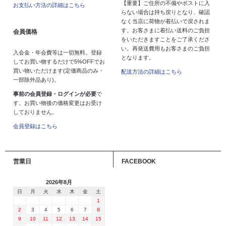
【重要】ご住所の不備やポストに入
お支払い方法の詳細はこちら
らない場合は持ち戻りとなり、確認
なく当店に荷物が着払いで戻されま
す。お客さまに着払い送料のご負担
会員価格
をいただきますことをご了承くださ
い。再発送費用もお客さまのご負担
入会金・年会費等は一切無料。登録
となります。
してお買い物するだけで5%OFFでお
買い物いただけます(定価商品のみ・
配送方法の詳細はこちら
一部除外品あり)。
事前の会員登録・ログインが必要
で
す。お買い物後の価格変更はお受け
しておりません。
会員登録はこちら
営業日
FACEBOOK
2026年8月
日
月
火
水
木
金
土
1
2
3
4
5
6
7
8
9
10
11
12
13
14
15