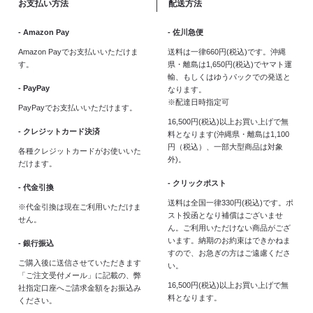
お支払い方法
配送方法
- Amazon Pay
- 佐川急便
Amazon Payでお支払いいただけま
送料は一律660円(税込)です。沖縄
す。
県・離島は1,650円(税込)でヤマト運
輸、もしくはゆうパックでの発送と
- PayPay
なります。
※配達日時指定可
PayPayでお支払いいただけます。
16,500円(税込)以上お買い上げで無
- クレジットカード決済
料となります(沖縄県・離島は1,100
円（税込）、一部大型商品は対象
各種クレジットカードがお使いいた
外)。
だけます。
- クリックポスト
- 代金引換
送料は全国一律330円(税込)です。ポ
※代金引換は現在ご利用いただけま
スト投函となり補償はございませ
せん。
ん。ご利用いただけない商品がござ
います。納期のお約束はできかねま
- 銀行振込
すので、お急ぎの方はご遠慮くださ
ご購入後に送信させていただきます
い。
「ご注文受付メール」に記載の、弊
16,500円(税込)以上お買い上げで無
社指定口座へご請求金額をお振込み
料となります。
ください。