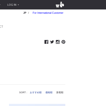
LOG IN
JP
/
For International Customer
CT
SORT :
おすすめ順
価格順
新着順