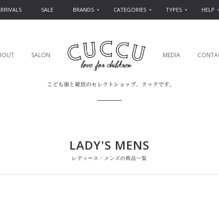
RRIVALS
SALE
BRANDS
CATEGORIES
TYPES
HELP
BOUT
SALON
MEDIA
CONTA
LADY'S MENS
レディース・メンズの商品一覧