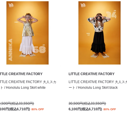
ITTLE CREATIVE FACTORY
LITTLE CREATIVE FACTORY
ITTLE CREATIVE FACTORY 大人スカ
LITTLE CREATIVE FACTORY 大人ス
 / Honolulu Long Skirt white
ート / Honolulu Long Skirt black
0,500円(税込33,550円)
30,500円(税込33,550円)
,100円(税込6,710円)
6,100円(税込6,710円)
80% OFF
80% OFF