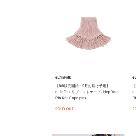
eLfinFolk
eL
【8/8販売開始・9月お届け予定】
【
eLfinFolk リブニットケープ / Nep Yarn
e
Rib Knit Cape pink
Ri
SOLD OUT
S