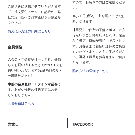
すので、お急ぎの方はご遠慮くださ
ご購入後に送信させていただきます
い。
「ご注文受付メール」に記載の、弊
16,500円(税込)以上お買い上げで無
社指定口座へご請求金額をお振込み
料となります。
ください。
【重要】ご住所の不備やポストに入
お支払い方法の詳細はこちら
らない場合は持ち戻りとなり、確認
なく当店に荷物が着払いで戻されま
す。お客さまに着払い送料のご負担
会員価格
をいただきますことをご了承くださ
い。再発送費用もお客さまのご負担
入会金・年会費等は一切無料。登録
となります。
してお買い物するだけで5%OFFでお
買い物いただけます(定価商品のみ・
配送方法の詳細はこちら
一部除外品あり)。
事前の会員登録・ログインが必要
で
す。お買い物後の価格変更はお受け
しておりません。
会員登録はこちら
営業日
FACEBOOK