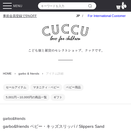
MENU
事前会員登録で5%OFF
JP
/
For International Customer
HOME
›
garbo & friends
›
アイテム詳細
セールアイテム
マタニティ・ベビー
ベビー用品
5,001円～10,000円の商品一覧
ギフト
garbo&friends
garbo&friends ベビー・キッズスリッパ / Slippers Sand