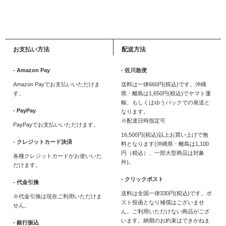
お支払い方法
配送方法
- Amazon Pay
- 佐川急便
Amazon Payでお支払いいただけま
送料は一律660円(税込)です。沖縄
す。
県・離島は1,650円(税込)でヤマト運
輸、もしくはゆうパックでの発送と
- PayPay
なります。
※配達日時指定可
PayPayでお支払いいただけます。
16,500円(税込)以上お買い上げで無
- クレジットカード決済
料となります(沖縄県・離島は1,100
円（税込）、一部大型商品は対象
各種クレジットカードがお使いいた
外)。
だけます。
- クリックポスト
- 代金引換
送料は全国一律330円(税込)です。ポ
※代金引換は現在ご利用いただけま
スト投函となり補償はございませ
せん。
ん。ご利用いただけない商品がござ
います。納期のお約束はできかねま
- 銀行振込