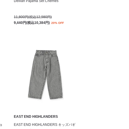
Delilah Pajama Set Cherries
11,800円(税込12,980円)
9,440円(税込10,384円)
20% OFF
EAST END HIGHLANDERS
ョ
EAST END HIGHLANDERS キッズバギ