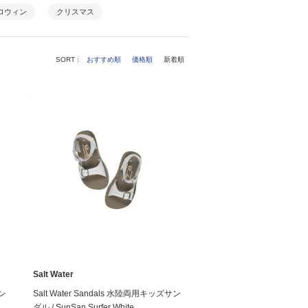
ロウィン
クリスマス
SORT :
おすすめ順
価格順
新着順
Salt Water
サン
Salt Water Sandals 水陸両用キッズサン
ダル / SunSan Surfer White