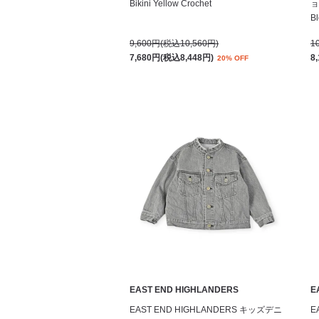
Bikini Yellow Crochet
ョ
B
9,600円(税込10,560円)
1
7,680円(税込8,448円)
8
20% OFF
EAST END HIGHLANDERS
E
EAST END HIGHLANDERS キッズデニ
E