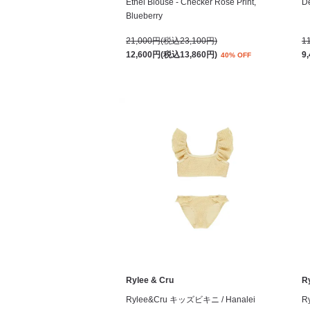
Ethel Blouse - Checker Rose Print,
De
Blueberry
21,000円(税込23,100円)
1
12,600円(税込13,860円)
9
40% OFF
Rylee & Cru
R
Rylee&Cru キッズビキニ / Hanalei
R