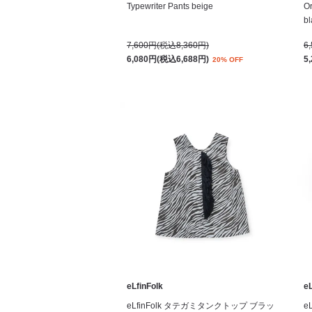
Typewriter Pants beige
Or
bl
7,600円(税込8,360円)
6
6,080円(税込6,688円)
5
20% OFF
eLfinFolk
eL
eLfinFolk タテガミタンクトップ ブラッ
e