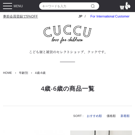
MENU
事前会員登録で5%OFF
JP
/
For International Customer
HOME
›
年齢別
›
4歳-6歳
4歳-6歳の商品一覧
SORT :
おすすめ順
価格順
新着順