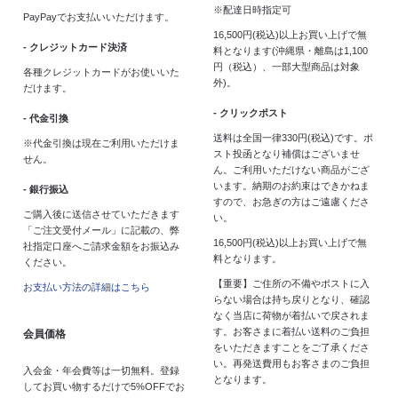
※配達日時指定可
PayPayでお支払いいただけます。
16,500円(税込)以上お買い上げで無
- クレジットカード決済
料となります(沖縄県・離島は1,100
円（税込）、一部大型商品は対象
各種クレジットカードがお使いいた
外)。
だけます。
- クリックポスト
- 代金引換
送料は全国一律330円(税込)です。ポ
※代金引換は現在ご利用いただけま
スト投函となり補償はございませ
せん。
ん。ご利用いただけない商品がござ
います。納期のお約束はできかねま
- 銀行振込
すので、お急ぎの方はご遠慮くださ
ご購入後に送信させていただきます
い。
「ご注文受付メール」に記載の、弊
16,500円(税込)以上お買い上げで無
社指定口座へご請求金額をお振込み
料となります。
ください。
【重要】ご住所の不備やポストに入
お支払い方法の詳細はこちら
らない場合は持ち戻りとなり、確認
なく当店に荷物が着払いで戻されま
す。お客さまに着払い送料のご負担
会員価格
をいただきますことをご了承くださ
い。再発送費用もお客さまのご負担
入会金・年会費等は一切無料。登録
となります。
してお買い物するだけで5%OFFでお