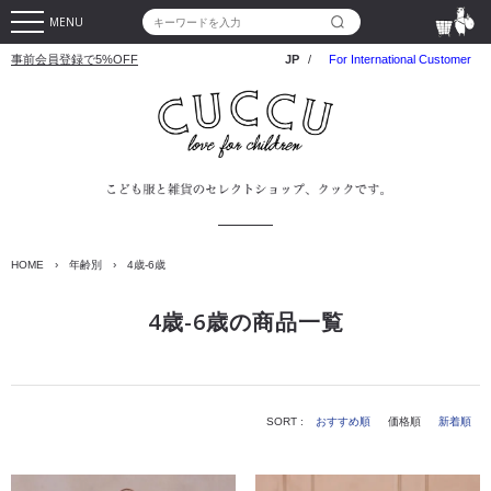
MENU
事前会員登録で5%OFF
JP
/
For International Customer
HOME
›
年齢別
›
4歳-6歳
4歳-6歳の商品一覧
SORT :
おすすめ順
価格順
新着順