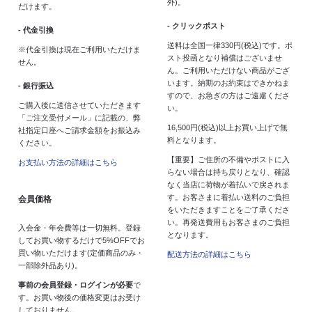
外)。
だけます。
- クリックポスト
- 代金引換
送料は全国一律330円(税込)です。ポ
※代金引換は現在ご利用いただけま
スト投函となり補償はございませ
せん。
ん。ご利用いただけない商品がござ
います。納期のお約束はできかねま
- 銀行振込
すので、お急ぎの方はご遠慮くださ
ご購入後に送信させていただきます
い。
「ご注文受付メール」に記載の、弊
16,500円(税込)以上お買い上げで無
社指定口座へご請求金額をお振込み
料となります。
ください。
【重要】ご住所の不備やポストに入
お支払い方法の詳細はこちら
らない場合は持ち戻りとなり、確認
なく当店に荷物が着払いで戻されま
す。お客さまに着払い送料のご負担
会員価格
をいただきますことをご了承くださ
い。再発送費用もお客さまのご負担
入会金・年会費等は一切無料。登録
となります。
してお買い物するだけで5%OFFでお
買い物いただけます(定価商品のみ・
配送方法の詳細はこちら
一部除外品あり)。
事前の会員登録・ログインが必要
で
す。お買い物後の価格変更はお受け
しておりません。