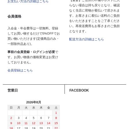
お支払い方法の詳細はこちら
らない場合は持ち戻りとなり、確認
なく当店に荷物が着払いで戻されま
す。お客さまに着払い送料のご負担
会員価格
をいただきますことをご了承くださ
い。再発送費用もお客さまのご負担
入会金・年会費等は一切無料。登録
となります。
してお買い物するだけで5%OFFでお
買い物いただけます(定価商品のみ・
配送方法の詳細はこちら
一部除外品あり)。
事前の会員登録・ログインが必要
で
す。お買い物後の価格変更はお受け
しておりません。
会員登録はこちら
営業日
FACEBOOK
2026年8月
日
月
火
水
木
金
土
1
2
3
4
5
6
7
8
9
10
11
12
13
14
15
16
17
18
19
20
21
22