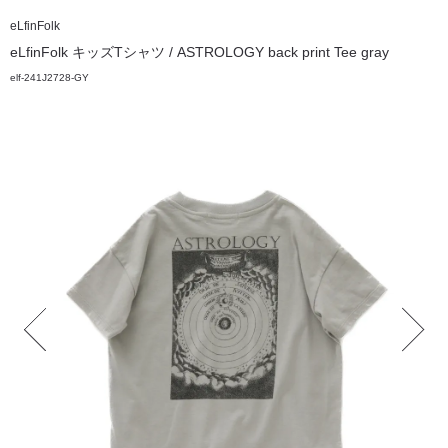
eLfinFolk
eLfinFolk キッズTシャツ / ASTROLOGY back print Tee gray
elf-241J2728-GY