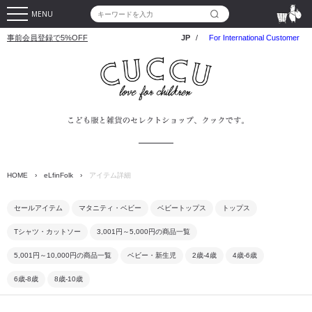
MENU
事前会員登録で5%OFF
JP
/
For International Customer
HOME
›
eLfinFolk
›
アイテム詳細
セールアイテム
マタニティ・ベビー
ベビートップス
トップス
Tシャツ・カットソー
3,001円～5,000円の商品一覧
5,001円～10,000円の商品一覧
ベビー・新生児
2歳-4歳
4歳-6歳
6歳-8歳
8歳-10歳