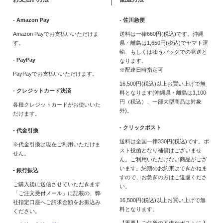
- Amazon Pay
- 佐川急便
Amazon Payでお支払いいただけま
送料は一律660円(税込)です。沖縄
す。
県・離島は1,650円(税込)でヤマト運
輸、もしくはゆうパックでの発送と
- PayPay
なります。
※配達日時指定可
PayPayでお支払いいただけます。
16,500円(税込)以上お買い上げで無
- クレジットカード決済
料となります(沖縄県・離島は1,100
円（税込）、一部大型商品は対象
各種クレジットカードがお使いいた
外)。
だけます。
- クリックポスト
- 代金引換
送料は全国一律330円(税込)です。ポ
※代金引換は現在ご利用いただけま
スト投函となり補償はございませ
せん。
ん。ご利用いただけない商品がござ
います。納期のお約束はできかねま
- 銀行振込
すので、お急ぎの方はご遠慮くださ
ご購入後に送信させていただきます
い。
「ご注文受付メール」に記載の、弊
16,500円(税込)以上お買い上げで無
社指定口座へご請求金額をお振込み
料となります。
ください。
【重要】ご住所の不備やポストに入